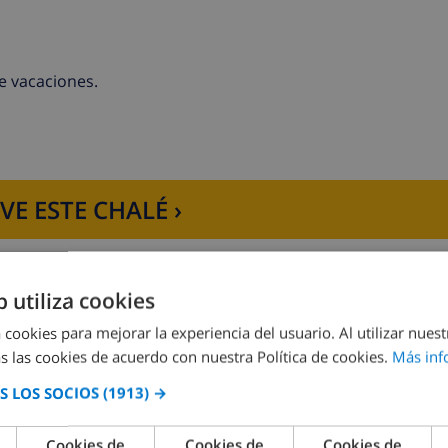
d
e vacaciones.
os
VE ESTE CHALÉ ›
avavajillas, frigorífico, congelador, cafetera, calentador de
b utiliza cookies
 cookies para mejorar la experiencia del usuario. Al utilizar nuest
s las cookies de acuerdo con nuestra Política de cookies.
Más inf
 en suite
Dormitorio 2:
1x Cama doble
 LOS SOCIOS
(1913) →
cionado
nado y baño en suite
Cookies de
Cookies de
Cookies de
Dormitorio 4:
1x King_bed