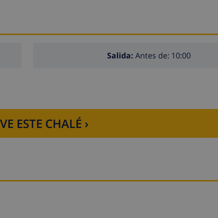
do (4 habitaciones con aire acondicionado)
n)
Salida:
Antes de: 10:00
VE ESTE CHALÉ ›