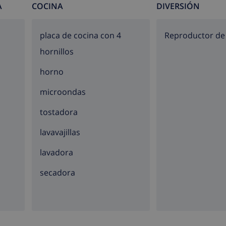
A
COCINA
DIVERSIÓN
e la villa)
placa de cocina con 4
reproductor d
tros de la villa)
hornillos
etros de la villa)
horno
etros de la villa)
microondas
tostadora
uiler de la villa
lavavajillas
lavadora
ncias las 24 horas
secadora