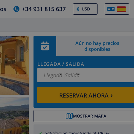
ros
+34 931 815 637
€
Aún no hay precios
disponibles
LLEGADA
/
SALIDA
Llegada
Salida
›
RESERVAR AHORA
MOSTRAR MAPA
Satisfacción garantizada al 100 %