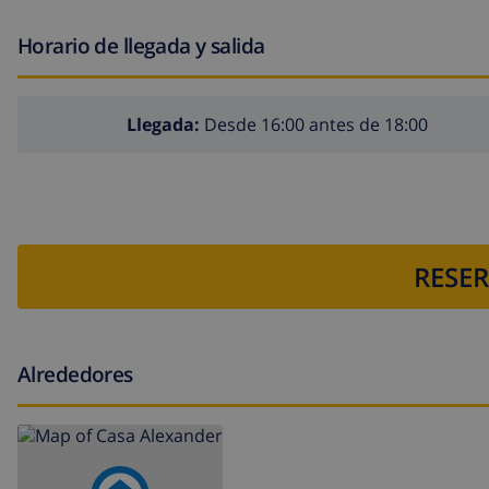
calefacción central (tanque de gas) y aire acondiciona
Horario de llegada y salida
cama adicional y 2 camas infantiles/cunas (bajo petició
Actividades deportivas
Llegada:
Desde 16:00 antes de 18:00
tenis (a menos de 5 kilómetros de la villa)
golf y equitación (a menos de 10 kilómetros de la villa)
RESER
Alrededores