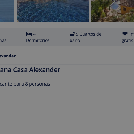
4
5 Cuartos de
In
nas
Dormitorios
baño
gratis
exander
pana Casa Alexander
licante para 8 personas.