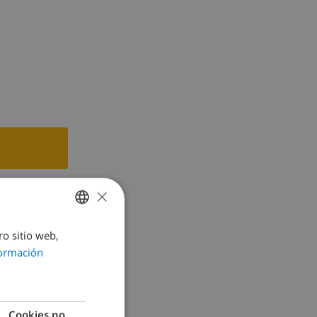
 agua,
×
ro sitio web,
SPANISH
ormación
DUTCH
FRENCH
SPANISH
Cookies no