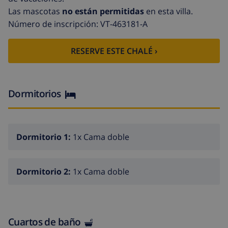
En la planta baja hay un apartamento independiente
Las mascotas
no están permitidas
en esta villa.
con un acogedor dormitorio y un baño. La casa de
Número de inscripción: VT-463181-A
vacaciones ofrece privacidad, un jardín con césped,
una hermosa piscina con cocina de verano adyacente
RESERVE ESTE CHALÉ ›
y barbacoa. También hay una hermosa vista de la
bahía, el mar, el valle y la sierra del Montgó, así como
una vista de la ciudad, el castillo de Denia y el puerto.
Dormitorios
Un alquiler vacacional de lujo ideal para 2 parejas o un
matrimonio con hijos mayores con muchas
comodidades y un ambiente muy agradable. Se
Dormitorio 1:
1x Cama doble
admiten mascotas bajo petición.
Esta casa requiere una fianza de 600 €.
Dormitorio 2:
1x Cama doble
Interior de la villa - planta principal
Salón/comedor con aire acondicionado y televisión
Cuartos de baño