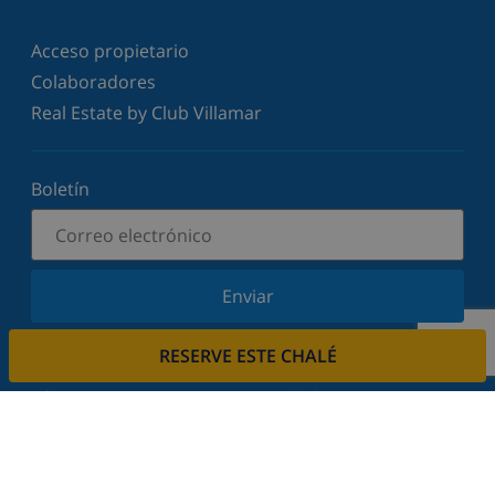
Acceso propietario
Colaboradores
Real Estate by Club Villamar
Boletín
Enviar
Suscríbase a nuestro boletín y manténgase
RESERVE ESTE CHALÉ
informado sobre nuestras últimas noticias y
ofertas. Respetamos su privacidad.