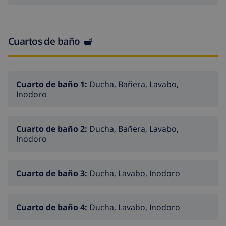
Gran salón comedor con t.v., chimenea y a/a
Cocina totalmente equipada con frigorífico,
Cuartos de baño
vitrocerámica, horno, microondas, congelador,
cafetera, tostadora, kettle,..
Lavadora
Cuarto de baño 1:
Ducha, Bañera, Lavabo,
5 dormitorios con aire acondicionado
Inodoro
5 baños (3 con ducha y 2 con bañera y ducha)
Piscina privada
Cuarto de baño 2:
Ducha, Bañera, Lavabo,
Inodoro
Barbacoa de obra
jardín
Cuarto de baño 3:
Ducha, Lavabo, Inodoro
amplias terrazas equipadas con mobiliario de jardín
parking
Cuarto de baño 4:
Ducha, Lavabo, Inodoro