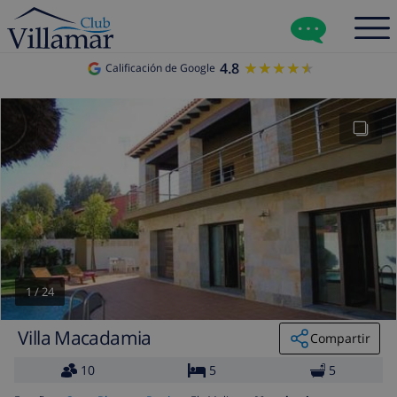
4.8
★★★★★
★★★★★
Calificación de Google
1
/
24
Villa Macadamia
Compartir
10
5
5