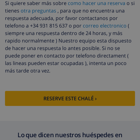
Si quiere saber más sobre
como hacer una reserva
o si
Agua
incluido
tienes
otra preguntas
, para que no encuentra una
Electricidad
incluido
respuesta adecuada, por favor contactanos por
telefono a +34 931 815 637 o por
correo electronico
(
Gas
incluido
siempre una respuesta dentro de 24 horas, y más
Sábanas
17,59 US$ por persona , a pagar a la
rapido normalmente ) Nuestro equipo esta dispuesto
extra
llegada
de hacer una respuesta lo antes posible. Si no se
puede poner en contacto por telefono directament (
Toallas extra
8,80 US$ por persona , a pagar a la
llegada
las lineas pueden estar ocupadas ), intenta un poco
más tarde otra vez.
Salida tardía
113,75 US$
Limpieza
basado en consumo de energía
extra
(52,77 US$/HOUR)
RESERVE ESTE CHALÉ ›
Fondo
4.80% del importe total
cancelación:
Lo que dicen nuestros huéspedes en