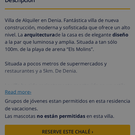
Villa de Alquiler en Denia. Fantástica villa de nueva
construcción, moderna y sofisticada que ofrece un alto
nivel. La
arquitectura
de la casa es de elegante
diseño
a la par que luminosa y amplia. Situada a tan sólo
100m. de la playa de arena “Els Molins”.
Situada a pocos metros de supermercados y
restaurantes y a 5km. De Denia.
La villa ha sido recientemente construida en un estilo
Read more›
moderno sobre una parcela totalmente llana de
1.000m2 en la conocida zona Els Molins Denia, Alicante.
Grupos de jóvenes estan permitidos en esta residencia
de vacaciones.
La villa consta de gran salón comedor con T.V. satélite,
Las mascotas
no están permitidas
en esta villa.
espectacular cocina totalmente equipada con
lavavajillas, horno, vitrocerámica, frigorífico,
RESERVE ESTE CHALÉ ›