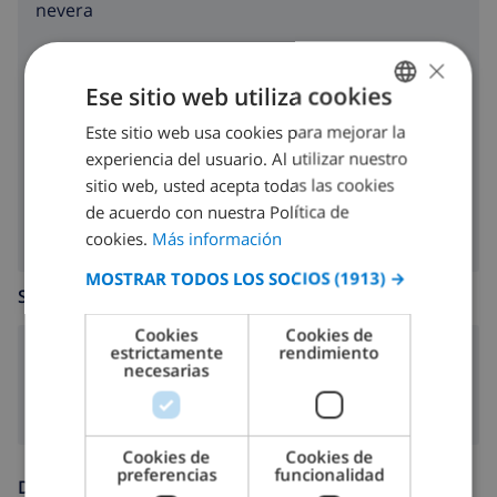
nevera
congelador
×
Ese sitio web utiliza cookies
tostadora
Este sitio web usa cookies para mejorar la
SPANISH
lavavajillas
experiencia del usuario. Al utilizar nuestro
DUTCH
sitio web, usted acepta todas las cookies
lavadora
FRENCH
de acuerdo con nuestra Política de
cookies.
Más información
SPANISH
MOSTRAR TODOS LOS SOCIOS
(1913) →
GERMAN
SALA DE ESTAR
CATALAN
Cookies
Cookies de
estrictamente
rendimiento
ITALIAN
chimenea
necesarias
DANISH
NORWEGIAN
Cookies de
Cookies de
preferencias
funcionalidad
DIVERSIÓN