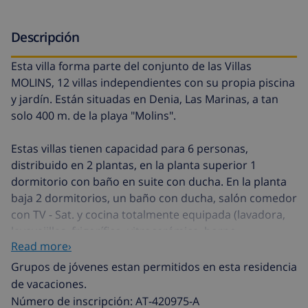
Descripción
Esta villa forma parte del conjunto de las Villas
MOLINS, 12 villas independientes con su propia piscina
y jardín. Están situadas en Denia, Las Marinas, a tan
solo 400 m. de la playa "Molins".
Estas villas tienen capacidad para 6 personas,
distribuido en 2 plantas, en la planta superior 1
dormitorio con baño en suite con ducha. En la planta
baja 2 dormitorios, un baño con ducha, salón comedor
con TV - Sat. y cocina totalmente equipada (lavadora,
lavavajillas, frigorífico, vitrocerámica, horno,
Read more›
microondas, cafetera, tostadora..)
Grupos de jóvenes estan permitidos en esta residencia
El exterior con jardín estilo mediterráneo, la piscina
de vacaciones.
privada aprox. de 8x4m. en forma de riñón y escalera
Número de inscripción: AT-420975-A