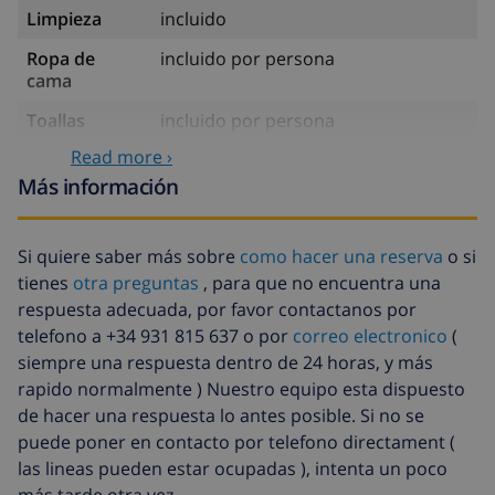
Limpieza
incluido
Ropa de
incluido por persona
cama
Toallas
incluido por persona
Read more ›
Cuna
5,03 US$ por día , a pagar a la
llegada
Más información
Trona
4,19 US$ por día , a pagar a la
llegada
Si quiere saber más sobre
como hacer una reserva
o si
tienes
otra preguntas
, para que no encuentra una
Animales
10,05 US$ por día , a pagar a la
llegada
respuesta adecuada, por favor contactanos por
telefono a +34 931 815 637 o por
correo electronico
(
Agua
incluido
siempre una respuesta dentro de 24 horas, y más
Electricidad
incluido
rapido normalmente ) Nuestro equipo esta dispuesto
de hacer una respuesta lo antes posible. Si no se
Gas
incluido
puede poner en contacto por telefono directament (
Sábanas
17,59 US$ por persona , a pagar a la
las lineas pueden estar ocupadas ), intenta un poco
extra
llegada