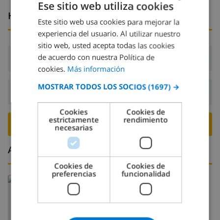
Ese sitio web utiliza cookies
Horario de llegada y salida
Este sitio web usa cookies para mejorar la
SPANISH
experiencia del usuario. Al utilizar nuestro
DUTCH
sitio web, usted acepta todas las cookies
FRENCH
de acuerdo con nuestra Política de
Llegada:
Desde 16:00 antes de 20:00
cookies.
Más información
SPANISH
MOSTRAR TODOS LOS SOCIOS
(1697) →
GERMAN
Salida:
Antes de: 10:00
CATALAN
Cookies
Cookies de
estrictamente
rendimiento
ITALIAN
RESERVE ESTE CHALÉ ›
necesarias
DANISH
Alrededores
NORWEGIAN
Cookies de
Cookies de
preferencias
funcionalidad
Leer más sobre:
España
>
Costa Blanca >
Denia
>
Denia