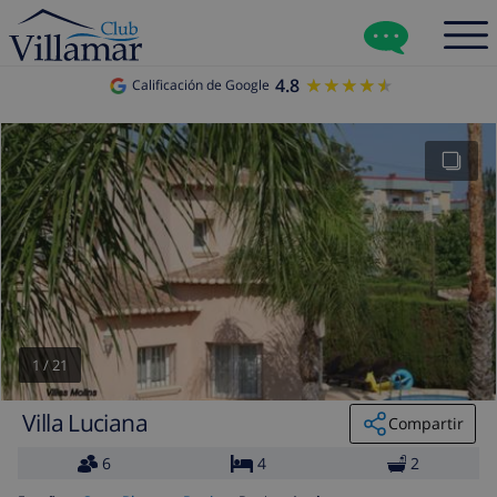
4.8
★★★★★
★★★★★
Calificación de Google
1
/
21
Villa Luciana
Compartir
6
4
2