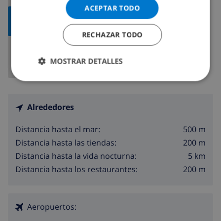
ACEPTAR TODO
MOSTRAR
MAPA
RECHAZAR TODO
MOSTRAR DETALLES
Alrededores
500 m
Distancia hasta el mar:
200 m
Distancia hasta las tiendas:
5 km
Distancia hasta la vida nocturna:
200 m
Distancia hasta los restaurantes:
Aeropuertos: