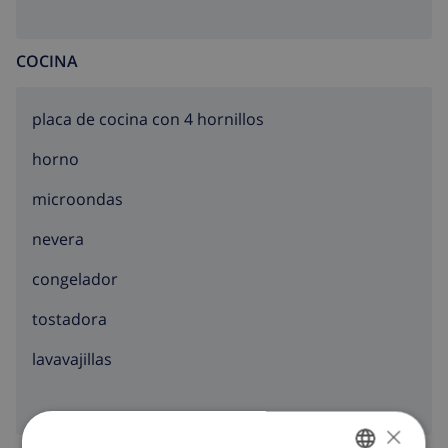
COCINA
placa de cocina con 4 hornillos
horno
microondas
nevera
congelador
tostadora
lavavajillas
×