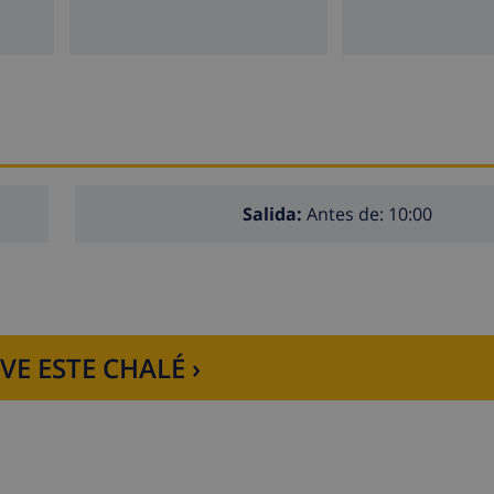
Salida:
Antes de: 10:00
n)
)
VE ESTE CHALÉ ›