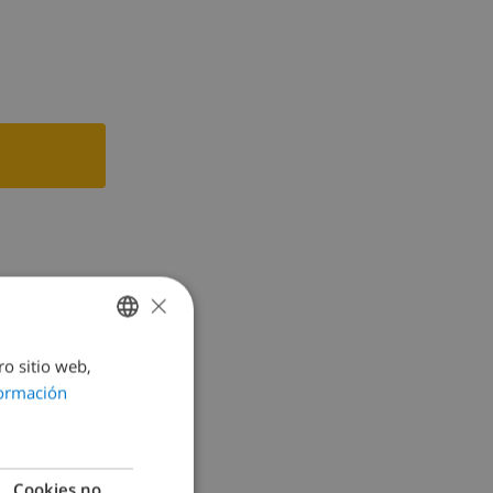
de agua,
×
ro sitio web,
SPANISH
ormación
DUTCH
FRENCH
SPANISH
Cookies no