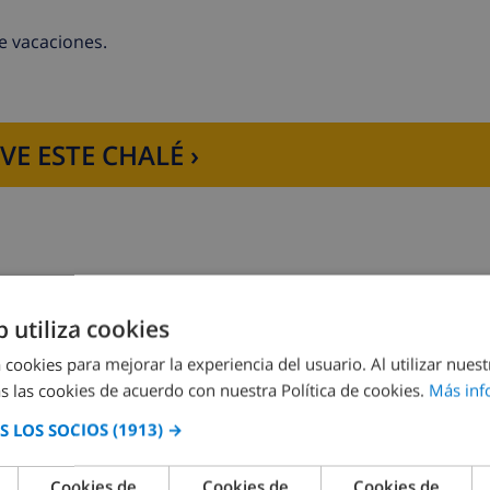
or de DVD y equipo de alta fidelidad
e vacaciones.
os
VE ESTE CHALÉ ›
lavavajillas, refrigerador-congelador, cafetera, calentador 
b utiliza cookies
orífico, cafetera, calentador de agua, batidor y tostador
Dormitorio 2:
1x Cama doble
 cookies para mejorar la experiencia del usuario. Al utilizar nuest
s las cookies de acuerdo con nuestra Política de cookies.
Más inf
Dormitorio 4:
1x Cama doble
 LOS SOCIOS
(1913) →
ire acondicionado y baño en suite
aire acondicionado
Cookies de
Cookies de
Cookies de