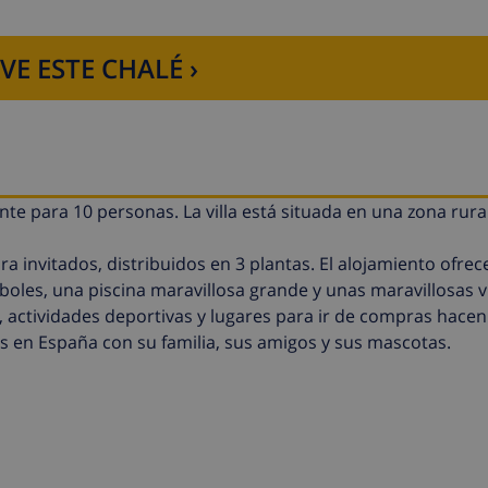
VE ESTE CHALÉ ›
ante para 10 personas. La villa está situada en una zona rural
ara invitados, distribuidos en 3 plantas. El alojamiento ofr
rboles, una piscina maravillosa grande y unas maravillosas vi
ir, actividades deportivas y lugares para ir de compras hacen 
s en España con su familia, sus amigos y sus mascotas.
roductor de DVD, equipo de alta fidelidad y sofá cama