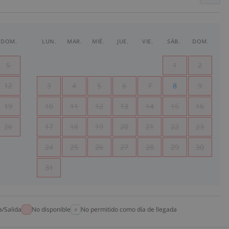
DOM.
LUN.
MAR.
MIÉ.
JUE.
VIE.
SÁB.
DOM.
5
1
2
12
3
4
5
6
7
8
9
19
10
11
12
13
14
15
16
26
17
18
19
20
21
22
23
24
25
26
27
28
29
30
31
a/Salida
No disponible
No permitido como día de llegada