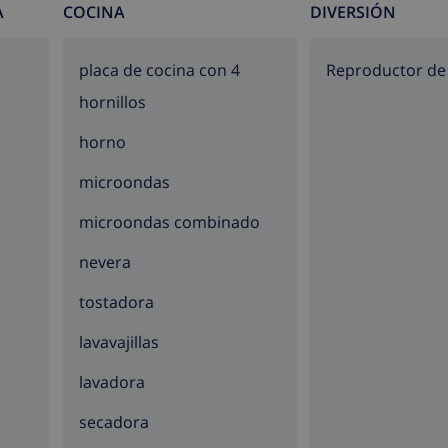
A
COCINA
DIVERSIÓN
placa de cocina con 4
reproductor d
tros de la villa)
hornillos
ilómetros de la villa)
la villa)
horno
etros de la villa)
microondas
microondas combinado
nevera
de la villa de lujo
tostadora
lavavajillas
lavadora
secadora
as y asistencia telefónica para urgencias las 24 horas