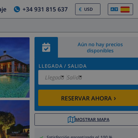
aje
+34 931 815 637
€
Aún no hay precios
disponibles
LLEGADA
/
SALIDA
Llegada
Salida
›
RESERVAR AHORA
MOSTRAR MAPA
Satisfacción garantizada al 100 %