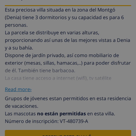
Esta preciosa villa situada en la zona del Montgó
(Denia) tiene 3 dormitorios y su capacidad es para 6
personas.
La parcela se distribuye en varias alturas,
proporcionando así unas de las mejores vistas a Denia
y a su bahía.
Dispone de jardín privado, así como mobiliario de
exterior (mesas, sillas, hamacas,..) para poder disfrutar
de él. También tiene barbacoa.
La casa tiene acceso a internet (wifi), tv satélite
(Idiomas: Español, Inglés, Alemán), calefacción central y
Read more›
aire acondicionado en todo el alojamiento. Al entrar
Grupos de jóvenes estan permitidos en esta residencia
nos encontramos con el salón/comedor con
de vacaciones.
chimenea, muy amplio y con unos ventanales que nos
Las mascotas
no están permitidas
en esta villa.
permiten ver las excelentes vistas a la ciudad. La
Número de inscripción: VT-480739-A
cocina abierta dispone de una gran isla y está
equipada con todo lo necesario: vitrocerámica, nevera,