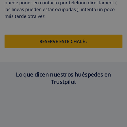
puede poner en contacto por telefono directament (
llegada
las lineas pueden estar ocupadas ), intenta un poco
Sábanas
17,59 US$ por persona
más tarde otra vez.
extra
Toallas extra
8,80 US$ por persona
Salida tardía
113,75 US$
RESERVE ESTE CHALÉ ›
Limpieza
basado en consumo de energía
extra
(52,77 US$/HOUR)
Fondo
4.80% del importe total
cancelación:
Lo que dicen nuestros huéspedes en
Trustpilot