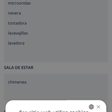
microondas
nevera
tostadora
lavavajillas
lavadora
SALA DE ESTAR
chimenea
×