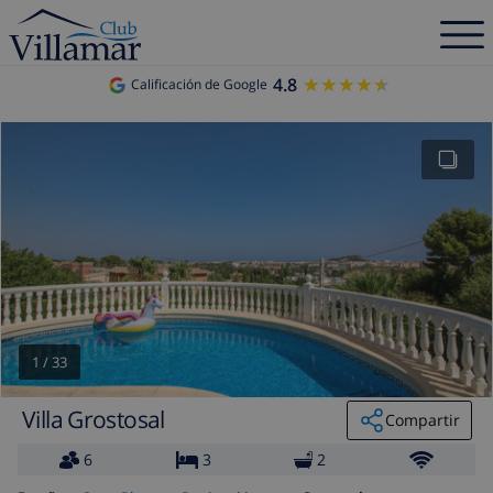
4.8
★★★★★
★★★★★
Calificación de Google
1
/
33
Villa Grostosal
Compartir
6
3
2