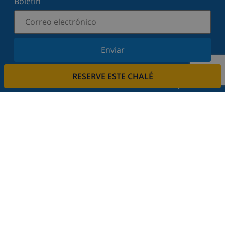
Boletín
Enviar
Suscríbase a nuestro boletín y manténgase
RESERVE ESTE CHALÉ
informado sobre nuestras últimas noticias y
ofertas. Respetamos su privacidad.
Alquile su casa
¿Quiere alquilar su propiedad con nosotros?
Leer más