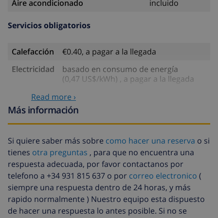
Aire acondicionado
incluido
Servicios obligatorios
Calefacción
€0.40, a pagar a la llegada
Electricidad
basado en consumo de energía
(0,47 US$/kWh) , a pagar a la llegada
Fianza:
293,18 US$ , a pagar a la llegada
Read more ›
Más información
Servicios opcionales
Si quiere saber más sobre
como hacer una reserva
o si
Cuna
3,35 US$ por día , a pagar a la
tienes
otra preguntas
, para que no encuentra una
llegada
respuesta adecuada, por favor contactanos por
Trona
2,51 US$ por día
telefono a +34 931 815 637 o por
correo electronico
(
siempre una respuesta dentro de 24 horas, y más
Llegada
23,45 US$ , a pagar a la llegada
rapido normalmente ) Nuestro equipo esta dispuesto
tardía
de hacer una respuesta lo antes posible. Si no se
Cama extra
5,03 US$ por día , a pagar a la