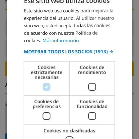
Horario de llegada y salida
Ese sitio web utiliza cookies
Este sitio web usa cookies para mejorar la
SPANISH
experiencia del usuario. Al utilizar nuestro
DUTCH
sitio web, usted acepta todas las cookies
Llegada:
Desde 16:00 antes de 19:00
FRENCH
de acuerdo con nuestra Política de
cookies.
Más información
SPANISH
Salida:
Antes de: 10:00
MOSTRAR TODOS LOS SOCIOS
(1913) →
GERMAN
CATALAN
Cookies
Cookies de
RESERVE ESTE CHALÉ ›
estrictamente
rendimiento
ITALIAN
necesarias
Alrededores
DANISH
NORWEGIAN
Cookies de
Cookies de
preferencias
funcionalidad
Cookies no clasificadas