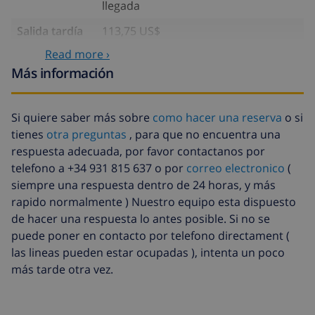
llegada
Salida tardía
113,75 US$
Read more ›
Limpieza
basado en consumo de energía
extra
(52,77 US$/HOUR)
Más información
Fondo
4.80% del importe total
cancelación:
Si quiere saber más sobre
como hacer una reserva
o si
tienes
otra preguntas
, para que no encuentra una
respuesta adecuada, por favor contactanos por
telefono a +34 931 815 637 o por
correo electronico
(
siempre una respuesta dentro de 24 horas, y más
rapido normalmente ) Nuestro equipo esta dispuesto
de hacer una respuesta lo antes posible. Si no se
puede poner en contacto por telefono directament (
las lineas pueden estar ocupadas ), intenta un poco
más tarde otra vez.