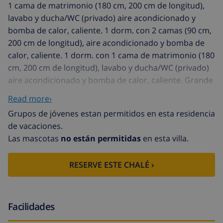
1 cama de matrimonio (180 cm, 200 cm de longitud),
lavabo y ducha/WC (privado) aire acondicionado y
bomba de calor, caliente. 1 dorm. con 2 camas (90 cm,
200 cm de longitud), aire acondicionado y bomba de
calor, caliente. 1 dorm. con 1 cama de matrimonio (180
cm, 200 cm de longitud), lavabo y ducha/WC (privado)
aire acondicionado y bomba de calor, caliente. Grande
cocina abierta (horno, lavavajillas, 4 Placas de
Read more›
inducción, microondas, congelador, cafetera eléctrica)
Grupos de jóvenes estan permitidos en esta residencia
con barra americana, aire acondicionado y bomba de
de vacaciones.
calor, caliente. Ducha/WC, doble lavabo. En planta
Las mascotas
no están permitidas
en esta villa.
inferior: (escalera exterior) salón-dormitorio grande
con 2 camas (90 cm, 200 cm de longitud), ducha/WC
RESERVE ESTE CHALÉ ›
(privado) aire acondicionado y bomba de calor,
caliente. Salida al jardín, a la terraza. Mobiliario
confortable de estilo rural. Terraza grande, jardín
grande. Muebles de terraza, barbacoa, tumbonas,
Facilidades
porche, rincón para sentarse. Vista panorámica