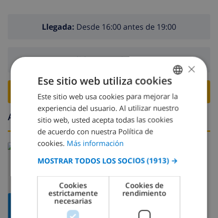
Llegada:
Desde 16:00 antes de 19:00
Salida:
Antes de: 10:00
×
Ese sitio web utiliza cookies
RESERVE ESTE CHALÉ ›
Este sitio web usa cookies para mejorar la
SPANISH
experiencia del usuario. Al utilizar nuestro
DUTCH
Alrededores
sitio web, usted acepta todas las cookies
FRENCH
de acuerdo con nuestra Política de
cookies.
Más información
SPANISH
Leer más sobre:
MOSTRAR TODOS LOS SOCIOS
(1913) →
España
>
Costa Blanca >
Denia
GERMAN
CATALAN
Cookies
Cookies de
estrictamente
rendimiento
ITALIAN
necesarias
MOSTRAR
DANISH
MAPA