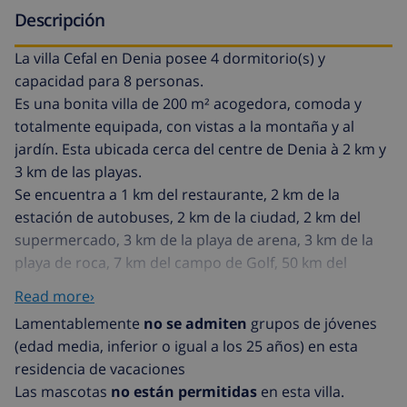
Descripción
La villa Cefal en Denia posee 4 dormitorio(s) y
capacidad para 8 personas.
Es una bonita villa de 200 m² acogedora, comoda y
totalmente equipada, con vistas a la montaña y al
jardín. Esta ubicada cerca del centre de Denia à 2 km y
3 km de las playas.
Se encuentra a 1 km del restaurante, 2 km de la
estación de autobuses, 2 km de la ciudad, 2 km del
supermercado, 3 km de la playa de arena, 3 km de la
playa de roca, 7 km del campo de Golf, 50 km del
parque acuático, 100 km del aeropuerto y está ubicado
Read more›
en una zona ideal para familias y en la montaña.
Lamentablemente
no se admiten
grupos de jóvenes
Dispone de jardín, mobiliario jardín, parcela vallada,
(edad media, inferior o igual a los 25 años) en esta
terraza, barbacoa, chimenea, plancha, acceso internet
residencia de vacaciones
(wifi), aire acondicionado, piscina privada, parking aire
Las mascotas
no están permitidas
en esta villa.
libre en mismo edificio, Televisión.