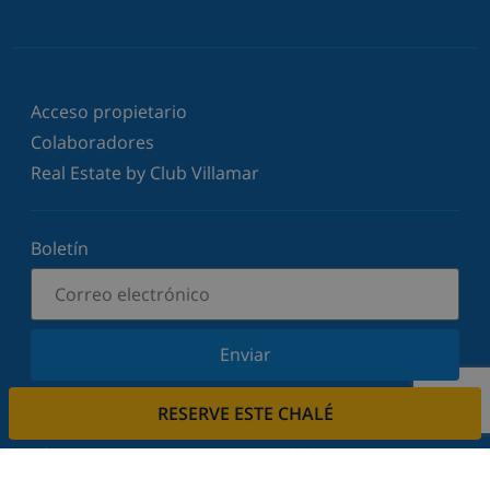
Acceso propietario
Colaboradores
Real Estate by Club Villamar
Boletín
Enviar
Suscríbase a nuestro boletín y manténgase
RESERVE ESTE CHALÉ
informado sobre nuestras últimas noticias y
ofertas. Respetamos su privacidad.