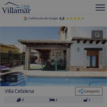
4.8
★★★★★
★★★★★
Calificación de Google
1
/
44
Villa Cefalena
Compartir
8
4
3