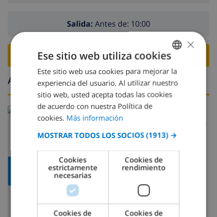
Salida:
Antes de: 10:00
×
Ese sitio web utiliza cookies
RESERVE ESTE CHALÉ ›
Este sitio web usa cookies para mejorar la
SPANISH
Alrededores
experiencia del usuario. Al utilizar nuestro
DUTCH
sitio web, usted acepta todas las cookies
FRENCH
de acuerdo con nuestra Política de
Leer más sobre:
cookies.
Más información
SPANISH
España
>
Costa Blanca >
Denia
>
Montgo
MOSTRAR TODOS LOS SOCIOS
(1913) →
GERMAN
CATALAN
Cookies
Cookies de
MOSTRAR
estrictamente
rendimiento
ITALIAN
necesarias
MAPA
DANISH
NORWEGIAN
Cookies de
Cookies de