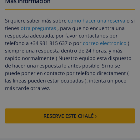
Más información
Sábanas
17,59 US$ por persona , a pagar a la
extra
llegada
Si quiere saber más sobre
como hacer una reserva
o si
Toallas extra
8,80 US$ por persona , a pagar a la
tienes
otra preguntas
, para que no encuentra una
llegada
respuesta adecuada, por favor contactanos por
Salida tardía
113,75 US$
telefono a +34 931 815 637 o por
correo electronico
(
siempre una respuesta dentro de 24 horas, y más
Limpieza
basado en consumo de energía
rapido normalmente ) Nuestro equipo esta dispuesto
extra
(52,77 US$/HOUR)
de hacer una respuesta lo antes posible. Si no se
Fondo
4.80% del importe total
puede poner en contacto por telefono directament (
cancelación:
las lineas pueden estar ocupadas ), intenta un poco
más tarde otra vez.
RESERVE ESTE CHALÉ ›