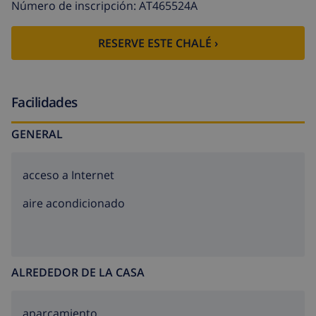
Número de inscripción: AT465524A
La cocina independiente, de vitrocerámica, está
equipada con nevera, microondas, horno, lavadora,
RESERVE ESTE CHALÉ ›
lavavajillas, vajilla/cubertería, utensilios/cocina,
cafetera, tostadora y exprimidor.
Facilidades
GENERAL
acceso a Internet
aire acondicionado
ALREDEDOR DE LA CASA
aparcamiento