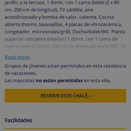
jardín, a la terraza. 1 dorm. con 1 cama doble (2 x 80
cm, 200 cm de longitud), TV satélite, aire
acondicionado y bomba de calor, caliente. Cocina
abierta (horno, lavavajillas, 4 placas de vitrocerámica,
congelador, microondas/grill). Ducha/bidet/WC. Planta
superior: (escalera exterior) 1 dorm. con 1 cama de
matrimonio (150 cm, 200 cm de longitud), baño/WC, TV
satélite, aire acondicionado y bomba de calor, caliente.
Read more›
Terraza 15 m2, cubierta terraza. Muebles de terraza.
Grupos de jóvenes estan permitidos en esta residencia
Vista parcial a las montañas, al paisaje y a la localidad.
de vacaciones.
El alojamiento dispone de: lavadora, secadora. Internet
Las mascotas
no están permitidas
en esta villa.
(Wifi, gratis). A tener en cuenta: casa para no
fumadores. CV-VUT0472920-A // Reg. Nr.:
RESERVE ESTE CHALÉ ›
ESFCTU0000030550004636660000000000000CV-
VUT0472920-A1
Casa "Tossal Gros", agradable, confortable de 2
plantas. En las afueras de la localidad, lugar soleado, a
Facilidades
3 km del mar, en una calle. Privado: jardín bonito 300