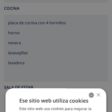
COCINA
placa de cocina con 4 hornillos
horno
nevera
lavavajillas
lavadora
SALA DE ESTAR
×
Ese sitio web utiliza cookies
chimenea
Este sitio web usa cookies para mejorar la
SPANISH