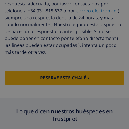
respuesta adecuada, por favor contactanos por
Sábanas
17,59 US$ por persona , a pagar a la
telefono a +34 931 815 637 o por
correo electronico
(
extra
llegada
siempre una respuesta dentro de 24 horas, y más
Toallas extra
8,80 US$ por persona , a pagar a la
rapido normalmente ) Nuestro equipo esta dispuesto
llegada
de hacer una respuesta lo antes posible. Si no se
puede poner en contacto por telefono directament (
Salida tardía
113,75 US$
las lineas pueden estar ocupadas ), intenta un poco
Limpieza
basado en consumo de energía
más tarde otra vez.
extra
(52,77 US$/HOUR)
Fondo
4.80% del importe total
cancelación:
RESERVE ESTE CHALÉ ›
Lo que dicen nuestros huéspedes en
Trustpilot