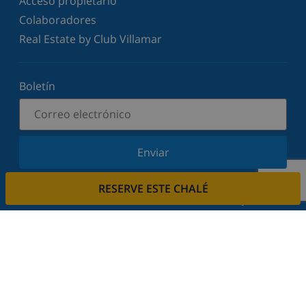
Acceso propietario
Colaboradores
Real Estate by Club Villamar
Boletín
Enviar
Suscríbase a nuestro boletín y manténgase
RESERVE ESTE CHALÉ
informado sobre nuestras últimas noticias y
ofertas. Respetamos su privacidad.
Alquile su casa