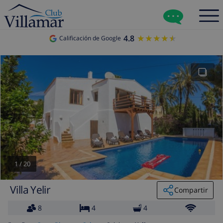
4.8
★★★★★
★★★★★
Calificación de Google
1
/
20
Villa Yelir
Compartir
8
4
4