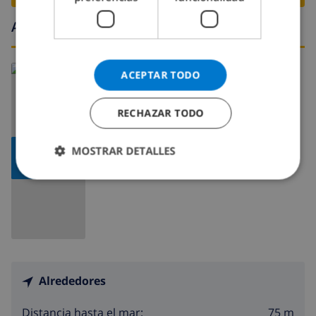
Alrededores
Leer más sobre:
ACEPTAR TODO
España
>
Costa Blanca >
Calpe
>
Calalga
RECHAZAR TODO
MOSTRAR DETALLES
MOSTRAR
MAPA
Alrededores
75 m
Distancia hasta el mar: