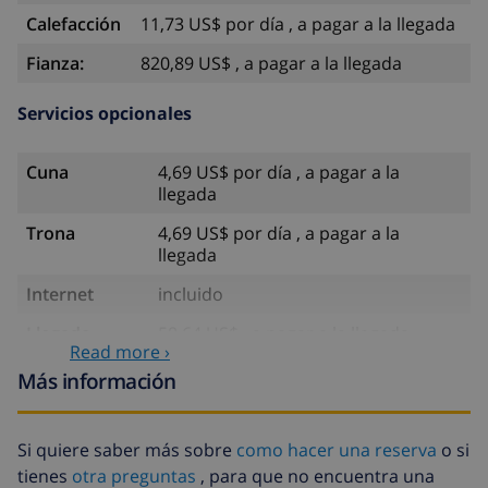
Calefacción
11,73 US$ por día , a pagar a la llegada
Fianza:
820,89 US$ , a pagar a la llegada
Servicios opcionales
Cuna
4,69 US$ por día , a pagar a la
llegada
Trona
4,69 US$ por día , a pagar a la
llegada
Internet
incluido
Llegada
58,64 US$ , a pagar a la llegada
Read more ›
tardía
Más información
Cama extra
14,07 US$ por día , a pagar a la
llegada
Si quiere saber más sobre
como hacer una reserva
o si
Sábanas y
incluido por persona
tienes
otra preguntas
, para que no encuentra una
toallas