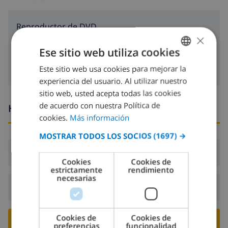
reproductor de DVD
×
Satélite televisión
Ese sitio web utiliza cookies
Este sitio web usa cookies para mejorar la
SPANISH
experiencia del usuario. Al utilizar nuestro
DUTCH
sitio web, usted acepta todas las cookies
FRENCH
de acuerdo con nuestra Política de
Horario de llegada y salida
cookies.
Más información
SPANISH
MOSTRAR TODOS LOS SOCIOS
(1697) →
GERMAN
Llegada:
Desde 17:00 antes de 20:00
CATALAN
Cookies
Cookies de
estrictamente
rendimiento
ITALIAN
necesarias
Salida:
Antes de: 10:00
DANISH
NORWEGIAN
Cookies de
Cookies de
RESERVE ESTE CHALÉ ›
preferencias
funcionalidad