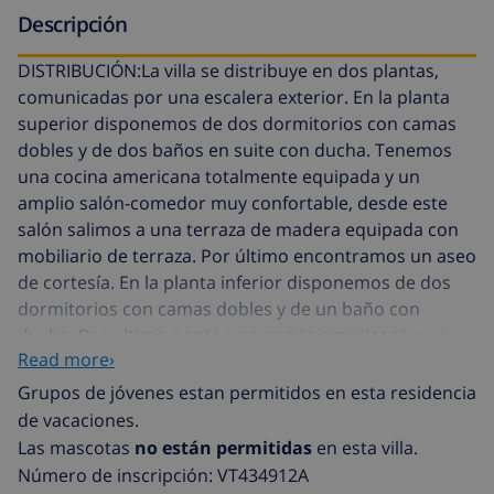
Descripción
DISTRIBUCIÓN:La villa se distribuye en dos plantas,
comunicadas por una escalera exterior. En la planta
superior disponemos de dos dormitorios con camas
dobles y de dos baños en suite con ducha. Tenemos
una cocina americana totalmente equipada y un
amplio salón-comedor muy confortable, desde este
salón salimos a una terraza de madera equipada con
mobiliario de terraza. Por último encontramos un aseo
de cortesía. En la planta inferior disponemos de dos
dormitorios con camas dobles y de un baño con
ducha. Por ultimo posee una cocina americana y un
Read more›
comedor. EXTERIOR: Este chalet tiene una parcela con
un cuidado jardín, con diversos arboles y plantas.
Grupos de jóvenes estan permitidos en esta residencia
Posee una gran terraza con piscina donde
de vacaciones.
refrescarnos y tumbonas donde tomar el sol. Tenemos
Las mascotas
no están permitidas
en esta villa.
una zona de barbacoa de obra amueblada. UBICACIÓN:
Número de inscripción: VT434912A