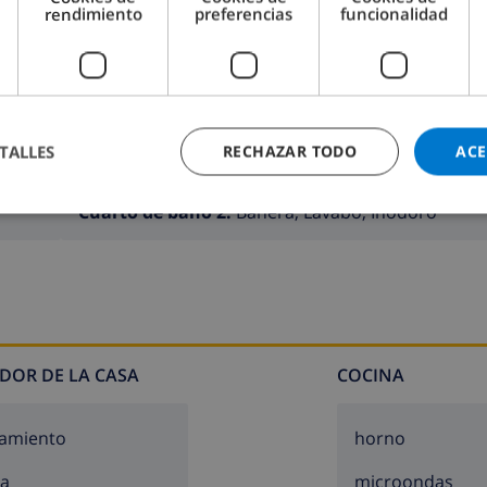
rendimiento
preferencias
funcionalidad
TALLES
RECHAZAR TODO
ACE
Cuarto de baño 2:
Bañera, Lavabo, Inodoro
DOR DE LA CASA
COCINA
amiento
horno
za
microondas