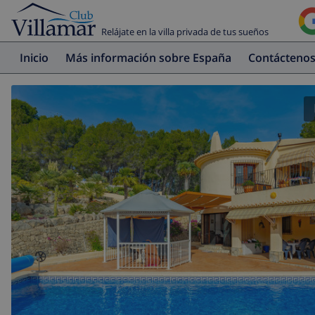
Relájate en la villa privada de tus sueños
Inicio
Más información sobre España
Contácteno