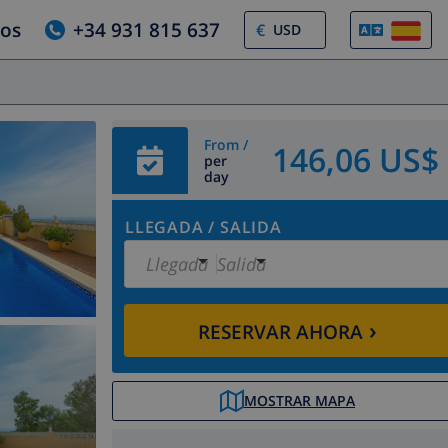
ros
+34 931 815 637
€
From /
146,06 US$
per
day
LLEGADA
/
SALIDA
Llegada
Salida
›
RESERVAR AHORA
MOSTRAR MAPA