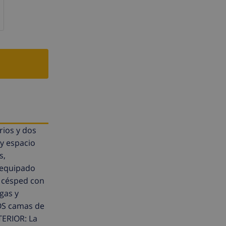
rios y dos
 y espacio
s,
 equipado
e césped con
gas y
DOS camas de
TERIOR: La