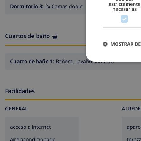
estrictamente
Dormitorio 3:
2x Camas doble
necesarias
Cuartos de baño
MOSTRAR DE
Cuarto de baño 1:
Bañera, Lavabo, Inodoro
Facilidades
GENERAL
ALREDE
acceso a Internet
aparc
aire acondicionado
teraz