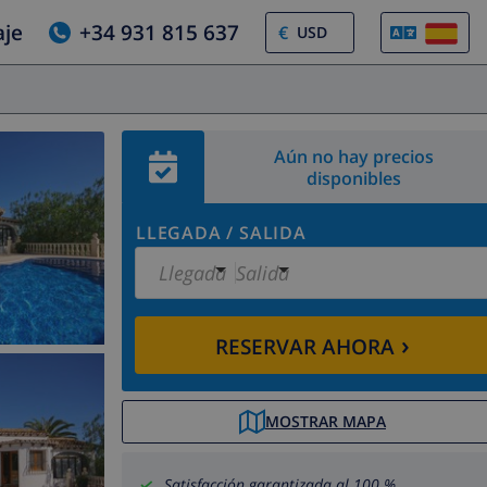
aje
+34 931 815 637
€
Aún no hay precios
disponibles
LLEGADA
/
SALIDA
Llegada
Salida
›
RESERVAR AHORA
MOSTRAR MAPA
Satisfacción garantizada al 100 %