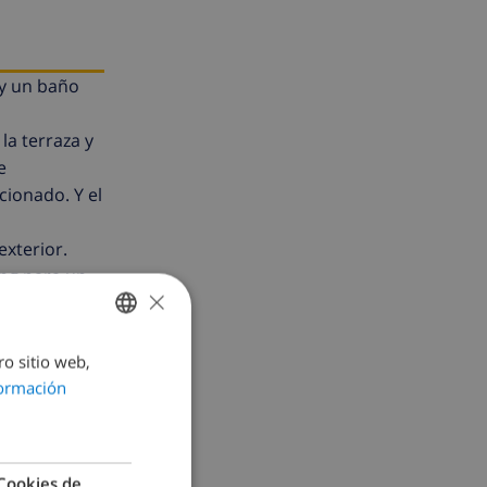
 y un baño
la terraza y
e
cionado. Y el
exterior.
ing para un
×
 de Calpe 2
ro sitio web,
SPANISH
ormación
DUTCH
FRENCH
SPANISH
Cookies de