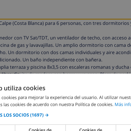
 Calpe (Costa Blanca) para 6 personas, con tres dormitorios
medor con TV Sat/TDT, un ventilador de techo, con acceso a 
ocina de gas y lavavajillas. Un amplio dormitorio con cama d
ho. Un dormitorio con dos camas individuales y aire acondi
dicionado. Un baño independiente con bañera.
lia terraza y piscina 8x3,5 con escaleras romanas y ducha 
libre. Casita de madera con barra y un aseo. Plaza de park
b utiliza cookies
dada la corta distancia para acceder con facilidad al centro
ás cercano a solamente 950 m.
 cookies para mejorar la experiencia del usuario. Al utilizar nuest
a 12 kg con suplemento.
s las cookies de acuerdo con nuestra Política de cookies.
Más inf
e vacaciones.
 LOS SOCIOS
(1697) →
Cookies de
Cookies de