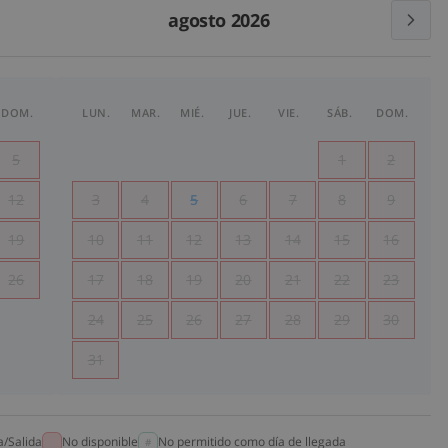
agosto 2026
DOM.
LUN.
MAR.
MIÉ.
JUE.
VIE.
SÁB.
DOM.
5
1
2
12
3
4
5
6
7
8
9
19
10
11
12
13
14
15
16
26
17
18
19
20
21
22
23
24
25
26
27
28
29
30
31
a/Salida
No disponible
No permitido como día de llegada