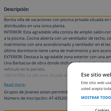
Descripción
Bonita villa de vacaciones con piscina privada situada en
distribuidos en una única planta.
INTERIOR: Esta agradable villa consta de amplio salón-co
a la piscina. Cocina abierta con un ventilador de techo, c
matrimonio con aire acondicionado y ventilador en el tec
último dormitorio tiene cama de matrimonio y aire acon
EXTERIOR: Destaca la agradable zona exterior con una amp
Una Barbacoa de obra donde disfrutar de comidas al aire 
vehículo en la parcela.
Ese sitio we
UBICACIÓN: La villa está situada en una zona privilegiada 
km, la playa de arena está a 1,6 km y el supermercado m
Este sitio web usa
Read more›
OBSERVACIÓN: WiFi gratuito. Se permiten mascotas hast
usted acepta toda
Grupos de jóvenes estan permitidos en esta residencia d
MOSTRAR TODOS
Número de inscripción: AT-435203-A
Cookies