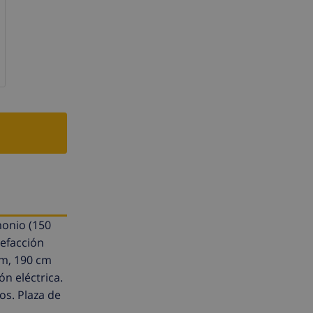
monio (150
lefacción
cm, 190 cm
n eléctrica.
os. Plaza de