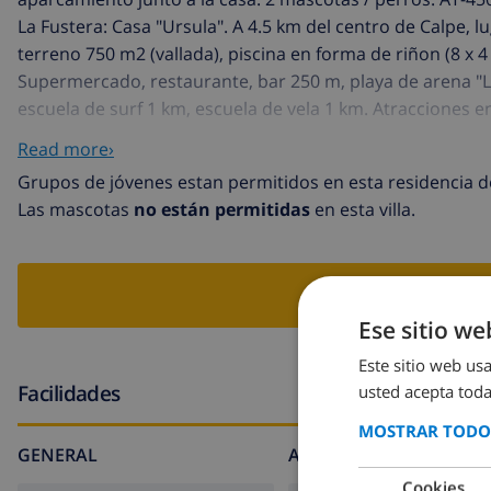
La Fustera: Casa "Ursula". A 4.5 km del centro de Calpe, lu
terreno 750 m2 (vallada), piscina en forma de riñon (8 x 4
Supermercado, restaurante, bar 250 m, playa de arena "L
escuela de surf 1 km, escuela de vela 1 km. Atracciones 
Benidorm Palace (Benidorm).
Read more›
Grupos de jóvenes estan permitidos en esta residencia d
Las mascotas
no están permitidas
en esta villa.
RESER
Ese sitio we
Este sitio web usa
Facilidades
usted acepta toda
MOSTRAR TODOS
GENERAL
ALREDEDOR DE LA CAS
Cookies