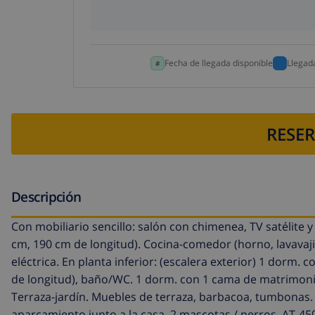
Fecha de llegada disponible
Llegad
RESER
Descripción
Con mobiliario sencillo: salón con chimenea, TV satélite y
cm, 190 cm de longitud). Cocina-comedor (horno, lavavaji
eléctrica. En planta inferior: (escalera exterior) 1 dorm
de longitud), baño/WC. 1 dorm. con 1 cama de matrimonio (
Terraza-jardín. Muebles de terraza, barbacoa, tumbonas. 
aparcamiento junto a la casa. 2 mascotas / perros. AT-45