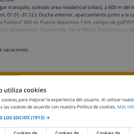
gar tranquilo, soleado area residencial (villas), a 600 m del 
 m, 01.01.-31.12.). Ducha exterior, aparcamiento junto a la c
a Fustera" 600 m. Puerto deportivo 1 km, campo de golf (9 
en los alrededores: Aqualandia, Terra Mítica, Terra Natura,
e vacaciones.
VE ESTE CHALÉ ›
b utiliza cookies
 cookies para mejorar la experiencia del usuario. Al utilizar nuest
s las cookies de acuerdo con nuestra Política de cookies.
Más inf
 LOS SOCIOS
(1913) →
A
COCINA
SALA DE ESTAR
Cookies de
Cookies de
Cookies de