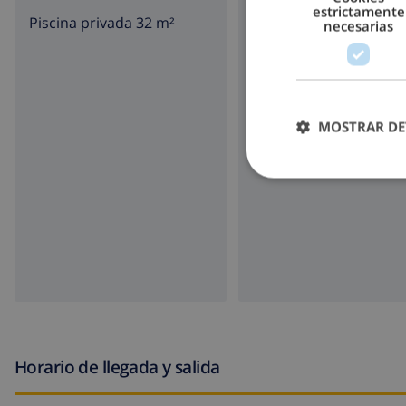
estrictamente
Piscina privada 32 m²
aparcamiento
necesarias
terazza
barbacoa
MOSTRAR DE
Horario de llegada y salida