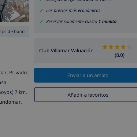
Los precios más económicos
Reservar solamente cuesta
1 minuto
rtos de baño
Club Villamar Valuación
(8.0)
mar. Privado:
Enviar a un amigo
asa.
hoyos) 7 km,
Añadir a favoritos
 Mundomar,