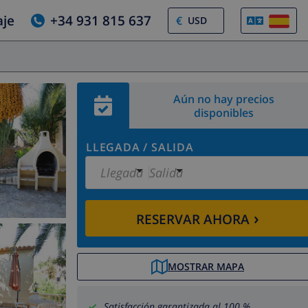
aje
+34 931 815 637
€
Aún no hay precios
disponibles
LLEGADA
/
SALIDA
Llegada
Salida
›
RESERVAR AHORA
MOSTRAR MAPA
Satisfacción garantizada al 100 %