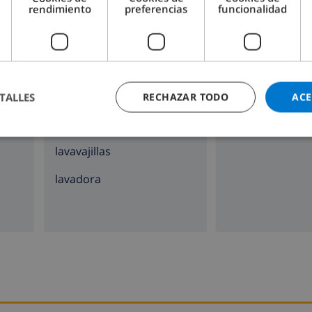
rendimiento
preferencias
funcionalidad
placa de cocina con 4
chimenea
hornillos
horno
microondas
TALLES
RECHAZAR TODO
ACE
nevera
lavavajillas
lavadora