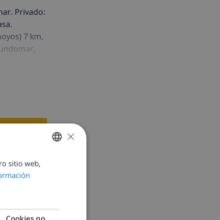
mar. Privado:
asa.
hoyos) 7 km,
 Mundomar,
×
ro sitio web,
SPANISH
ormación
DUTCH
FRENCH
SPANISH
Cookies no