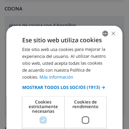
COCINA
placa de cocina con 4 hornillos
×
horno
Ese sitio web utiliza cookies
microondas
Este sitio web usa cookies para mejorar la
SPANISH
experiencia del usuario. Al utilizar nuestro
DUTCH
nevera
sitio web, usted acepta todas las cookies
FRENCH
de acuerdo con nuestra Política de
tostadora
cookies.
Más información
SPANISH
lavavajillas
MOSTRAR TODOS LOS SOCIOS
(1913) →
GERMAN
lavadora
CATALAN
Cookies
Cookies de
estrictamente
rendimiento
ITALIAN
necesarias
DANISH
NORWEGIAN