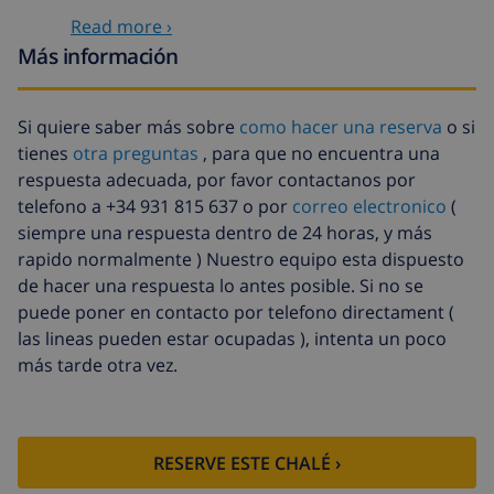
Servicios opcionales
Read more ›
Más información
Cuna
4,69 US$ por día
Animales
46,91 US$
Si quiere saber más sobre
como hacer una reserva
o si
tienes
otra preguntas
, para que no encuentra una
Cama extra
14,07 US$ por día
respuesta adecuada, por favor contactanos por
Sábanas
17,59 US$ por persona
telefono a +34 931 815 637 o por
correo electronico
(
extra
siempre una respuesta dentro de 24 horas, y más
Toallas extra
8,80 US$ por persona
rapido normalmente ) Nuestro equipo esta dispuesto
de hacer una respuesta lo antes posible. Si no se
Salida tardía
113,75 US$
puede poner en contacto por telefono directament (
Limpieza
basado en consumo de energía
las lineas pueden estar ocupadas ), intenta un poco
extra
(52,77 US$/HOUR)
más tarde otra vez.
Fondo
4.80% del importe total
cancelación:
RESERVE ESTE CHALÉ ›