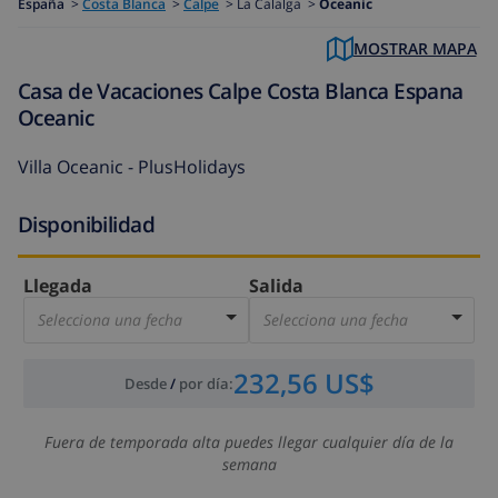
España
>
Costa Blanca
>
Calpe
>
La Calalga >
Oceanic
MOSTRAR MAPA
Casa de Vacaciones Calpe Costa Blanca Espana
Oceanic
Villa Oceanic - PlusHolidays
Disponibilidad
Llegada
Salida
Selecciona una fecha
Selecciona una fecha
232,56 US$
Desde
/
por día
:
Fuera de temporada alta puedes llegar cualquier día de la
semana