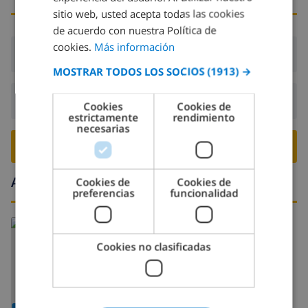
DUTCH
sitio web, usted acepta todas las cookies
FRENCH
de acuerdo con nuestra Política de
cookies.
Más información
SPANISH
Llegada:
Desde 16:00 antes de 19:00
MOSTRAR TODOS LOS SOCIOS
(1913) →
GERMAN
CATALAN
Salida:
Antes de: 10:00
Cookies
Cookies de
estrictamente
rendimiento
ITALIAN
necesarias
DANISH
RESERVE ESTE CHALÉ ›
NORWEGIAN
Alrededores
Cookies de
Cookies de
preferencias
funcionalidad
Leer más sobre:
España
>
Costa Blanca >
Calpe
Cookies no clasificadas