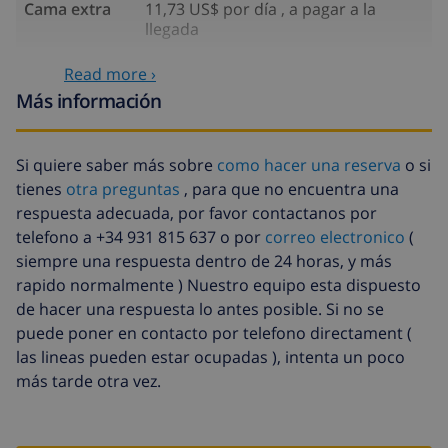
Cama extra
11,73 US$ por día , a pagar a la
llegada
Sábanas
17,59 US$ por persona
Read more ›
extra
Más información
Toallas extra
8,80 US$ por persona
Salida tardía
113,75 US$
Si quiere saber más sobre
como hacer una reserva
o si
tienes
otra preguntas
, para que no encuentra una
Limpieza
basado en consumo de energía
respuesta adecuada, por favor contactanos por
extra
(52,77 US$/HOUR)
telefono a +34 931 815 637 o por
correo electronico
(
Fondo
4.80% del importe total
siempre una respuesta dentro de 24 horas, y más
cancelación:
rapido normalmente ) Nuestro equipo esta dispuesto
de hacer una respuesta lo antes posible. Si no se
puede poner en contacto por telefono directament (
las lineas pueden estar ocupadas ), intenta un poco
más tarde otra vez.