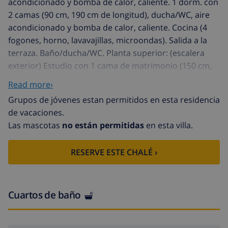
acondicionado y bomba de calor, caliente. 1 dorm. con
2 camas (90 cm, 190 cm de longitud), ducha/WC, aire
acondicionado y bomba de calor, caliente. Cocina (4
fogones, horno, lavavajillas, microondas). Salida a la
terraza. Baño/ducha/WC. Planta superior: (escalera
exterior) Estudio con 1 cama de matrimonio (150 cm,
200 cm de longitud), rincón cocina, ducha/WC, aire
Read more›
acondicionado, bomba de calor, caliente y persianas
Grupos de jóvenes estan permitidos en esta residencia
eléctricas. Salida a la terraza. Muebles de terraza,
de vacaciones.
barbacoa, tumbonas. Vista lejana al mar. El
Las mascotas
no están permitidas
en esta villa.
alojamiento dispone de: lavadora, secadora. Internet
(Wifi). Plaza de aparcamiento (vallada, 2 Coches). AT-
RESERVE ESTE CHALÉ ›
442088-A
La Canuta: Casa unifamiliar "Marygump", agradable. A
2.8 km del centro de Calpe, a 900 m del mar. Privado:
terreno (vallada), árboles, piscina en forma de riñon,
Cuartos de baño
vallada (8 x 4 m, 55 - 100 cm de profundidad,
01.01.-31.12.). Ducha exterior, terraza, muebles de