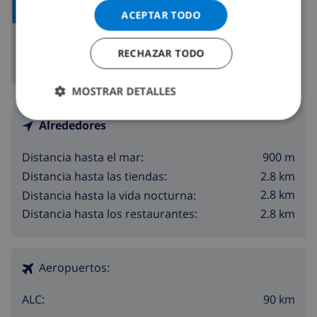
MOSTRAR MAPA
ACEPTAR TODO
RECHAZAR TODO
MOSTRAR DETALLES
Alrededores
900 m
Distancia hasta el mar:
2.8 km
Distancia hasta las tiendas:
2.8 km
Distancia hasta la vida nocturna:
2.8 km
Distancia hasta los restaurantes:
Aeropuertos:
90 km
ALC: