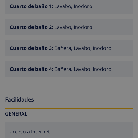
jardín, barbacoa. En el inmueble: lavadora.
Cuarto de baño 1:
Lavabo, Inodoro
Aparcamiento (para 2 coches). Supermercado 2.1 km,
restaurante 1.1 km, bar 1.1 km, playa de arena 2.1 km.
Puerto deportivo 750 m. Atracciones en los
Cuarto de baño 2:
Lavabo, Inodoro
alrededores: Aqualandia, Mundomar, Terra Mítica,
Terra Natura, Benidorm Palace en Benidorm.
Cuarto de baño 3:
Bañera, Lavabo, Inodoro
Cuarto de baño 4:
Bañera, Lavabo, Inodoro
Facilidades
GENERAL
acceso a Internet