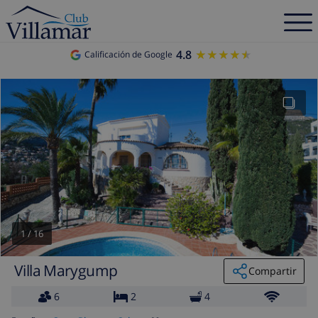
4.8
★★★★★
★★★★★
Calificación de Google
1
/
16
Villa Marygump
Compartir
6
2
4