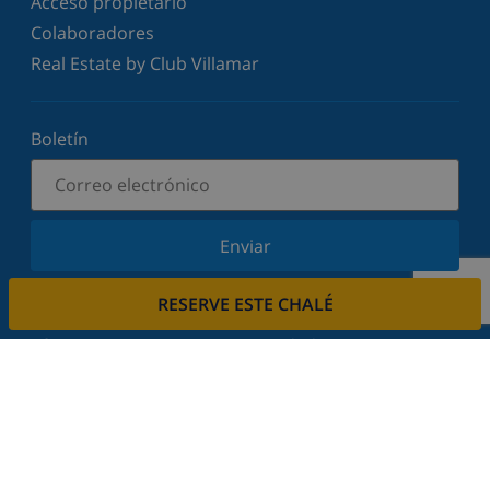
Acceso propietario
Colaboradores
Real Estate by Club Villamar
Boletín
Enviar
Suscríbase a nuestro boletín y manténgase
RESERVE ESTE CHALÉ
informado sobre nuestras últimas noticias y
ofertas. Respetamos su privacidad.
Alquile su casa