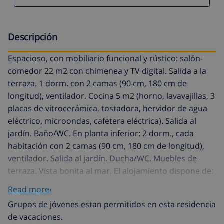
Descripción
Espacioso, con mobiliario funcional y rústico: salón-
comedor 22 m2 con chimenea y TV digital. Salida a la
terraza. 1 dorm. con 2 camas (90 cm, 180 cm de
longitud), ventilador. Cocina 5 m2 (horno, lavavajillas, 3
placas de vitrocerámica, tostadora, hervidor de agua
eléctrico, microondas, cafetera eléctrica). Salida al
jardín. Baño/WC. En planta inferior: 2 dorm., cada
habitación con 2 camas (90 cm, 180 cm de longitud),
ventilador. Salida al jardín. Ducha/WC. Muebles de
terraza. Vista bonita al mar. El alojamiento dispone de:
lavadora, plancha, trona, cuna hasta 2 años, secador
Read more›
de pelo. Internet (Wifi, gratis). Plaza de aparcamiento
Grupos de jóvenes estan permitidos en esta residencia
(vallada), garaje en el mismo terreno. VT-4126-V // Reg.
de vacaciones.
Nr.: