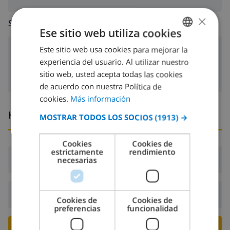
×
SALA DE ESTAR
Ese sitio web utiliza cookies
Este sitio web usa cookies para mejorar la
SPANISH
chimenea
experiencia del usuario. Al utilizar nuestro
DUTCH
sitio web, usted acepta todas las cookies
FRENCH
de acuerdo con nuestra Política de
cookies.
Más información
SPANISH
Horario de llegada y salida
MOSTRAR TODOS LOS SOCIOS
(1913) →
GERMAN
CATALAN
Cookies
Cookies de
estrictamente
rendimiento
ITALIAN
Llegada:
Desde 16:00 antes de 19:00
necesarias
DANISH
NORWEGIAN
Salida:
Antes de: 10:00
Cookies de
Cookies de
preferencias
funcionalidad
RESERVE ESTE CHALÉ ›