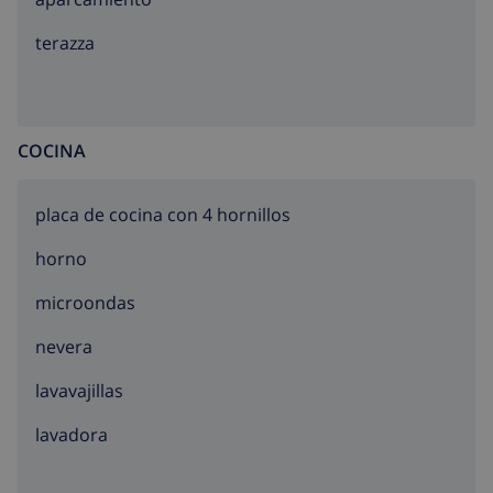
Ecológico Calalga, Calpe 1.3 km.
terazza
COCINA
placa de cocina con 4 hornillos
horno
microondas
nevera
lavavajillas
lavadora