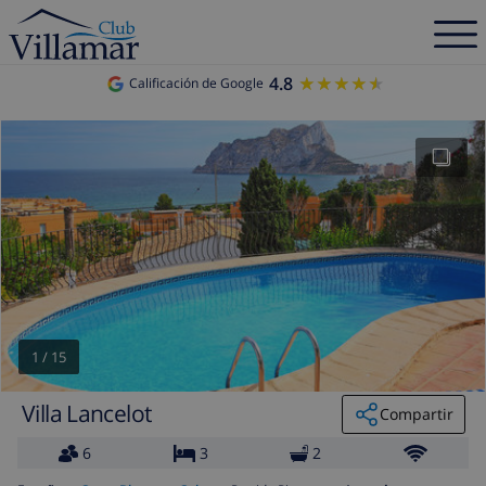
4.8
★★★★★
★★★★★
Calificación de Google
1
/
15
Villa Lancelot
Compartir
6
3
2