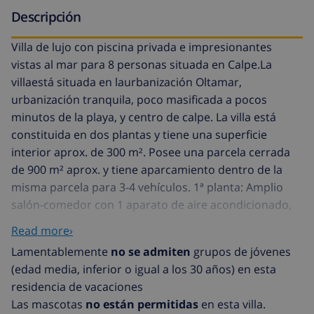
Descripción
Villa de lujo con piscina privada e impresionantes
vistas al mar para 8 personas situada en Calpe.La
villaestá situada en laurbanización Oltamar,
urbanización tranquila, poco masificada a pocos
minutos de la playa, y centro de calpe. La villa está
constituida en dos plantas y tiene una superficie
interior aprox. de 300 m². Posee una parcela cerrada
de 900 m² aprox. y tiene aparcamiento dentro de la
misma parcela para 3-4 vehículos. 1ª planta: Amplio
salón-comedor con 1 aparato de aire acondicionado,
tv sat/tdt, y con salida a terrazas cubiertas y piscina
Read more›
con vistas al mar. Cocina independiente totalmente
Lamentablemente
no se admiten
grupos de jóvenes
equipada con vitrocerámica, lavavajillas, microondas,
(edad media, inferior o igual a los 30 años) en esta
Frigo-congelador, horno y menaje de cocina. Amplio
residencia de vacaciones
dormitorio con cama de matrimonio y 1 aparato de
Las mascotas
no están permitidas
en esta villa.
aire acondicionado. 1 cuarto de aseo con wc y lavabo.