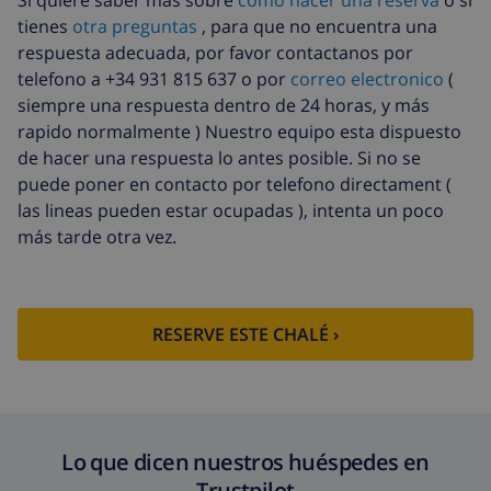
Si quiere saber más sobre
como hacer una reserva
o si
Llegada
58,64 US$ , a pagar a la llegada
tienes
otra preguntas
, para que no encuentra una
tardía
respuesta adecuada, por favor contactanos por
telefono a +34 931 815 637 o por
correo electronico
(
Cama extra
105,54 US$ , a pagar a la llegada
siempre una respuesta dentro de 24 horas, y más
Sábanas
17,59 US$ por persona , a pagar a la
rapido normalmente ) Nuestro equipo esta dispuesto
extra
llegada
de hacer una respuesta lo antes posible. Si no se
Toallas extra
8,80 US$ por persona , a pagar a la
puede poner en contacto por telefono directament (
llegada
las lineas pueden estar ocupadas ), intenta un poco
más tarde otra vez.
Salida tardía
113,75 US$
Limpieza
basado en consumo de energía
extra
(52,77 US$/HOUR)
RESERVE ESTE CHALÉ ›
Fondo
4.80% del importe total
cancelación:
Lo que dicen nuestros huéspedes en
Trustpilot