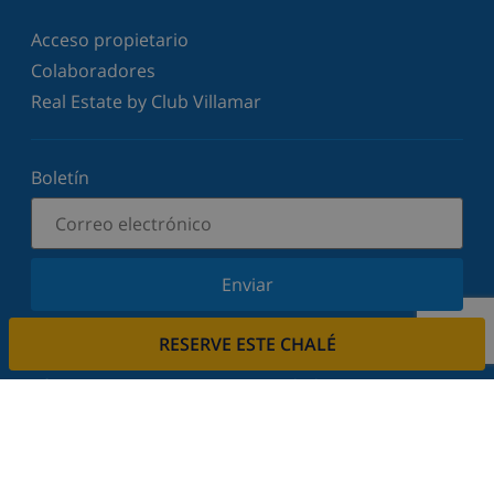
Acceso propietario
Colaboradores
Real Estate by Club Villamar
Boletín
Enviar
Suscríbase a nuestro boletín y manténgase
RESERVE ESTE CHALÉ
informado sobre nuestras últimas noticias y
ofertas. Respetamos su privacidad.