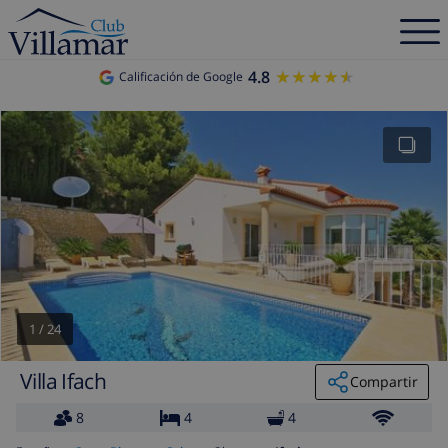
4.8
★★★★★
★★★★★
Calificación de Google
1
/
24
Villa Ifach
Compartir
8
4
4