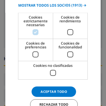
congelador
MOSTRAR TODOS LOS SOCIOS
(1913) →
GERMAN
tostadora
CATALAN
Cookies
Cookies de
lavavajillas
estrictamente
rendimiento
ITALIAN
necesarias
lavadora
DANISH
NORWEGIAN
Cookies de
Cookies de
preferencias
funcionalidad
Horario de llegada y salida
Cookies no clasificadas
Llegada:
Desde 16:00 antes de 20:00
ACEPTAR TODO
Salida:
Antes de: 10:00
RECHAZAR TODO