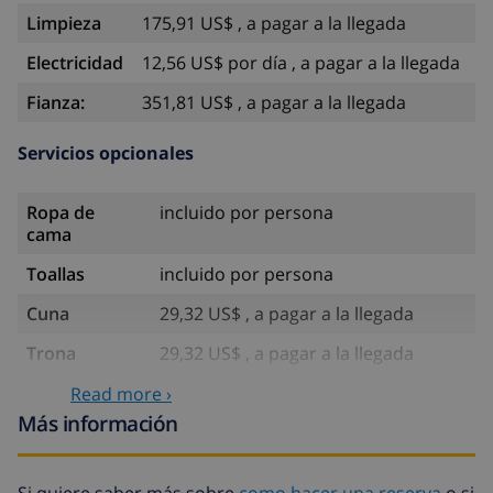
Limpieza
175,91 US$ , a pagar a la llegada
Electricidad
12,56 US$ por día , a pagar a la llegada
Fianza:
351,81 US$ , a pagar a la llegada
Servicios opcionales
Ropa de
incluido por persona
cama
Toallas
incluido por persona
Cuna
29,32 US$ , a pagar a la llegada
Trona
29,32 US$ , a pagar a la llegada
Internet
incluido
Read more ›
Más información
Agua
incluido
Gas
incluido