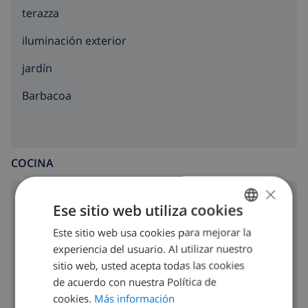
terazza
iluminación exterior
jardín
barbacoa
COCINA
×
placa de cocina con 4 hornillos
Ese sitio web utiliza cookies
horno
Este sitio web usa cookies para mejorar la
SPANISH
experiencia del usuario. Al utilizar nuestro
DUTCH
microondas
sitio web, usted acepta todas las cookies
FRENCH
de acuerdo con nuestra Política de
nevera
cookies.
Más información
SPANISH