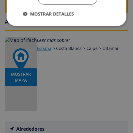
RESERVE ESTE CHALÉ ›
MOSTRAR DETALLES
Alrededores
Leer más sobre:
España
>
Costa Blanca >
Calpe
>
Oltamar
MOSTRAR
MAPA
Alrededores