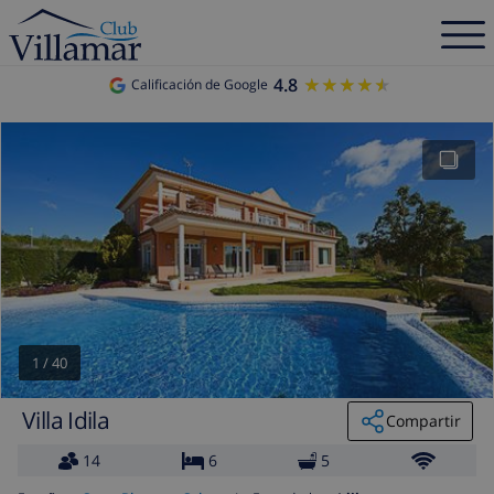
4.8
★★★★★
★★★★★
Calificación de Google
1
/
40
Villa Idila
Compartir
14
6
5