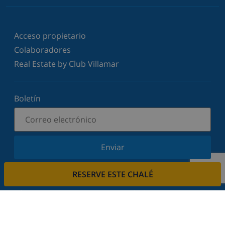
Acceso propietario
Colaboradores
Real Estate by Club Villamar
Boletín
Enviar
Suscríbase a nuestro boletín y manténgase
RESERVE ESTE CHALÉ
informado sobre nuestras últimas noticias y
ofertas. Respetamos su privacidad.