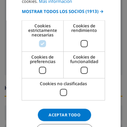
cookies.
Más información
SPANISH
microondas
MOSTRAR TODOS LOS SOCIOS
(1913) →
GERMAN
nevera
CATALAN
Cookies
Cookies de
estrictamente
rendimiento
tostadora
ITALIAN
necesarias
DANISH
lavavajillas
NORWEGIAN
lavadora
Cookies de
Cookies de
preferencias
funcionalidad
Cookies no clasificadas
Horario de llegada y salida
Llegada:
Desde 17:00 antes de 20:00
ACEPTAR TODO