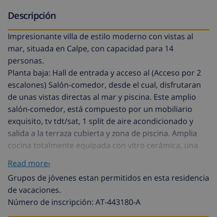
Descripción
Impresionante villa de estilo moderno con vistas al
mar, situada en Calpe, con capacidad para 14
personas.
Planta baja: Hall de entrada y acceso al (Acceso por 2
escalones) Salón-comedor, desde el cual, disfrutaran
de unas vistas directas al mar y piscina. Este amplio
salón-comedor, está compuesto por un mobiliario
exquisito, tv tdt/sat, 1 split de aire acondicionado y
salida a la terraza cubierta y zona de piscina. Amplia
cocina totalmente equipada con vitro cerámica, una
nevera combi, con frigorífico, congelador por
Read more›
separado, horno, lavavajillas, microondas y menaje de
Grupos de jóvenes estan permitidos en esta residencia
cocina. 1 cuarto con lavadora. En esta planta, se
de vacaciones.
encuentra un espacioso dormitorio con 1 cama de
Número de inscripción: AT-443180-A
matrimonio, 1 cama individual y 1 split de aire