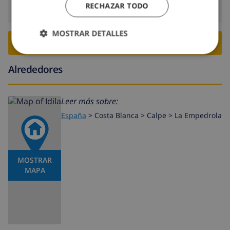
RECHAZAR TODO
Salida:
Antes de: 10:00
MOSTRAR DETALLES
RESERVE ESTE CHALÉ ›
Alrededores
Leer más sobre:
España
>
Costa Blanca >
Calpe
>
La Empedrola
MOSTRAR
MAPA