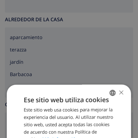
ALREDEDOR DE LA CASA
aparcamiento
terazza
jardín
barbacoa
×
Ese sitio web utiliza cookies
COCINA
Este sitio web usa cookies para mejorar la
SPANISH
experiencia del usuario. Al utilizar nuestro
DUTCH
placa de cocina con 4 hornillos
sitio web, usted acepta todas las cookies
FRENCH
de acuerdo con nuestra Política de
horno