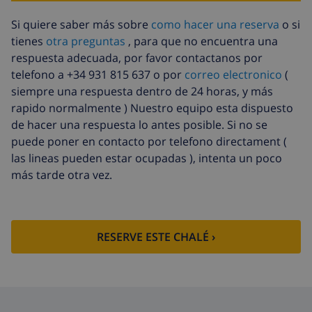
Sábanas
17,59 US$ por persona , a pagar a la
extra
llegada
Si quiere saber más sobre
como hacer una reserva
o si
tienes
otra preguntas
, para que no encuentra una
Toallas extra
8,80 US$ por persona , a pagar a la
llegada
respuesta adecuada, por favor contactanos por
telefono a +34 931 815 637 o por
correo electronico
(
Salida tardía
113,75 US$
siempre una respuesta dentro de 24 horas, y más
Limpieza
basado en consumo de energía
rapido normalmente ) Nuestro equipo esta dispuesto
extra
(52,77 US$/HOUR)
de hacer una respuesta lo antes posible. Si no se
puede poner en contacto por telefono directament (
Fondo
4.80% del importe total
las lineas pueden estar ocupadas ), intenta un poco
cancelación:
más tarde otra vez.
RESERVE ESTE CHALÉ ›