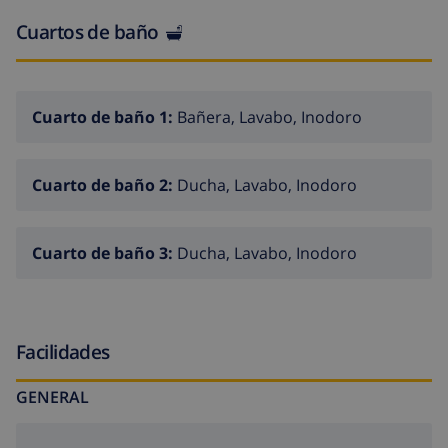
supermercados. El centro de Calpe es accesible en 4,5
Cuartos de baño
km, ofreciendo una ubicación ideal para explorar la
belleza de la Costa Blanca. OBSERVACIONES: La
propiedad cuenta con WiFi gratuito y admite mascotas
de hasta 12 kg con un suplemento adicional. Disfruta
Cuarto de baño 1:
Bañera, Lavabo, Inodoro
de unas vacaciones excepcionales en esta villa que
combina lujo, comodidad y una ubicación inmejorable.
Cuarto de baño 2:
Ducha, Lavabo, Inodoro
Cuarto de baño 3:
Ducha, Lavabo, Inodoro
Facilidades
GENERAL