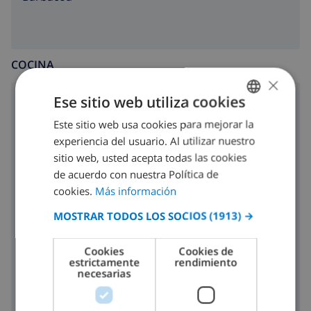
COCINA
×
Ese sitio web utiliza cookies
placa de cocina con 4 hornillos
Este sitio web usa cookies para mejorar la
SPANISH
horno
experiencia del usuario. Al utilizar nuestro
DUTCH
sitio web, usted acepta todas las cookies
microondas
FRENCH
de acuerdo con nuestra Política de
nevera
cookies.
Más información
SPANISH
MOSTRAR TODOS LOS SOCIOS
(1913) →
tostadora
GERMAN
CATALAN
lavavajillas
Cookies
Cookies de
estrictamente
rendimiento
ITALIAN
lavadora
necesarias
DANISH
secadora
NORWEGIAN