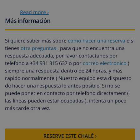
Servicios opcionales
Read more ›
Más información
Cuna
4,69 US$ por día
Animales
46,91 US$
Si quiere saber más sobre
como hacer una reserva
o si
tienes
otra preguntas
, para que no encuentra una
Cama extra
14,07 US$ por día
respuesta adecuada, por favor contactanos por
Fondo cancelación:
4.80% del importe total
telefono a +34 931 815 637 o por
correo electronico
(
siempre una respuesta dentro de 24 horas, y más
rapido normalmente ) Nuestro equipo esta dispuesto
de hacer una respuesta lo antes posible. Si no se
puede poner en contacto por telefono directament (
las lineas pueden estar ocupadas ), intenta un poco
más tarde otra vez.
RESERVE ESTE CHALÉ ›