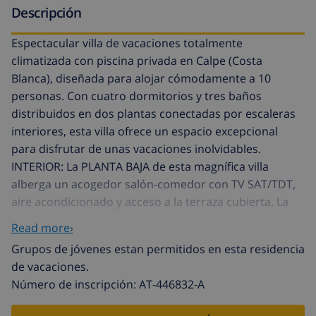
Descripción
Espectacular villa de vacaciones totalmente
climatizada con piscina privada en Calpe (Costa
Blanca), diseñada para alojar cómodamente a 10
personas. Con cuatro dormitorios y tres baños
distribuidos en dos plantas conectadas por escaleras
interiores, esta villa ofrece un espacio excepcional
para disfrutar de unas vacaciones inolvidables.
INTERIOR: La PLANTA BAJA de esta magnífica villa
alberga un acogedor salón-comedor con TV SAT/TDT,
aire acondicionado y acceso a la terraza cubierta. La
amplia cocina independiente, totalmente equipada
Read more›
con cocina de gas y lavavajillas, cuenta con acceso a la
Grupos de jóvenes estan permitidos en esta residencia
zona de barbacoa. También en esta planta,
de vacaciones.
encontrarás un dormitorio con dos camas individuales
Número de inscripción: AT-446832-A
y aire acondicionado, junto con un baño completo con
bañera y un cuarto con lavadora. La PLANTA ALTA