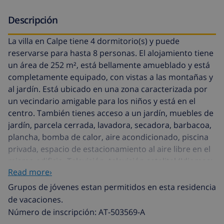
Descripción
La villa en Calpe tiene 4 dormitorio(s) y puede
reservarse para hasta 8 personas. El alojamiento tiene
un área de 252 m², está bellamente amueblado y está
completamente equipado, con vistas a las montañas y
al jardín. Está ubicado en una zona caracterizada por
un vecindario amigable para los niños y está en el
centro. También tienes acceso a un jardín, muebles de
jardín, parcela cerrada, lavadora, secadora, barbacoa,
plancha, bomba de calor, aire acondicionado, piscina
privada, espacio de estacionamiento al aire libre en el
mismo edificio, Televisión, televisión satelital (Idiomas:
Read more›
Español, Inglés, Alemán, Francés). La cocina separada,
con placa de cerámica, está equipada con refrigerador,
Grupos de jóvenes estan permitidos en esta residencia
microondas, horno, congelador, lavavajillas, utensilios
de vacaciones.
de cocina, cafetera y tostadora.
Número de inscripción: AT-503569-A