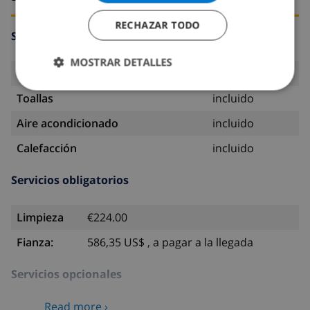
RECHAZAR TODO
Servicios incluidos
MOSTRAR DETALLES
Ropa de cama
incluido
Toallas
incluido
Aire acondicionado
incluido
Calefacción
incluido
Servicios obligatorios
Limpieza
€224.00
Fianza:
586,35 US$ , a pagar a la llegada
Servicios opcionales
Read more ›