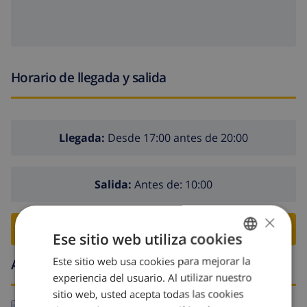
Horario de llegada y salida
Llegada:
Desde 17:00 antes de 20:00
Salida:
Antes de: 10:00
×
RESERVE ESTE CHALÉ ›
Ese sitio web utiliza cookies
Este sitio web usa cookies para mejorar la
SPANISH
Alrededores
experiencia del usuario. Al utilizar nuestro
DUTCH
sitio web, usted acepta todas las cookies
Leer más sobre:
FRENCH