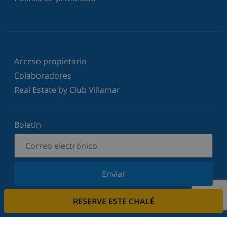
Acceso propietario
Colaboradores
Real Estate by Club Villamar
Boletín
Enviar
Suscríbase a nuestro boletín y manténgase
RESERVE ESTE CHALÉ
informado sobre nuestras últimas noticias y
ofertas. Respetamos su privacidad.