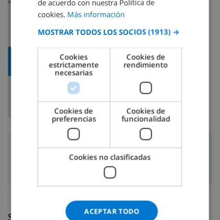
de acuerdo con nuestra Política de
España
>
Costa Blanca >
Calpe
>
Cucarres
cookies.
Más información
SPANISH
MOSTRAR TODOS LOS SOCIOS
(1913) →
GERMAN
CATALAN
MOSTRAR
Cookies
Cookies de
estrictamente
rendimiento
MAPA
ITALIAN
necesarias
DANISH
NORWEGIAN
Cookies de
Cookies de
preferencias
funcionalidad
Aeropuertos:
Cookies no clasificadas
120 km
Valencia:
ACEPTAR TODO
Servicios