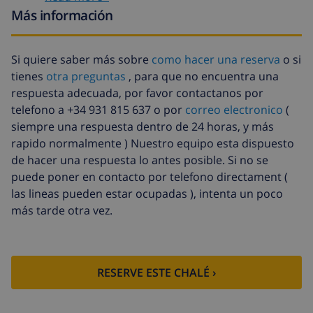
Cuna
4,69 US$ por día
Más información
Animales
46,91 US$
Cama extra
14,07 US$ por día
Si quiere saber más sobre
como hacer una reserva
o si
tienes
otra preguntas
, para que no encuentra una
Sábanas
17,59 US$ por persona
extra
respuesta adecuada, por favor contactanos por
telefono a +34 931 815 637 o por
correo electronico
(
Toallas extra
8,80 US$ por persona
siempre una respuesta dentro de 24 horas, y más
Salida tardía
113,75 US$
rapido normalmente ) Nuestro equipo esta dispuesto
de hacer una respuesta lo antes posible. Si no se
Limpieza
basado en consumo de energía
puede poner en contacto por telefono directament (
extra
(52,77 US$/HOUR)
las lineas pueden estar ocupadas ), intenta un poco
Fondo
4.80% del importe total
más tarde otra vez.
cancelación:
RESERVE ESTE CHALÉ ›