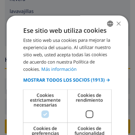
lavavajillas
×
lavadora
Ese sitio web utiliza cookies
Este sitio web usa cookies para mejorar la
SPANISH
experiencia del usuario. Al utilizar nuestro
DUTCH
sitio web, usted acepta todas las cookies
Horario de llegada y salida
FRENCH
de acuerdo con nuestra Política de
cookies.
Más información
SPANISH
MOSTRAR TODOS LOS SOCIOS
(1913) →
GERMAN
Llegada:
Desde 17:00 antes de 20:00
CATALAN
Cookies
Cookies de
estrictamente
rendimiento
ITALIAN
necesarias
Salida:
Antes de: 10:00
DANISH
NORWEGIAN
RESERVE ESTE CHALÉ ›
Cookies de
Cookies de
preferencias
funcionalidad