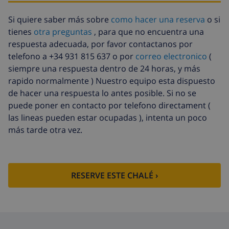
Animales
58,64 US$ , a pagar a la llegada
Si quiere saber más sobre
como hacer una reserva
o si
Llegada
58,64 US$ , a pagar a la llegada
tienes
otra preguntas
, para que no encuentra una
tardía
respuesta adecuada, por favor contactanos por
Cama extra
14,07 US$ por día , a pagar a la
telefono a +34 931 815 637 o por
correo electronico
(
llegada
siempre una respuesta dentro de 24 horas, y más
Sábanas y
incluido por persona
rapido normalmente ) Nuestro equipo esta dispuesto
toallas
de hacer una respuesta lo antes posible. Si no se
puede poner en contacto por telefono directament (
Sábanas
17,59 US$ por persona , a pagar a la
las lineas pueden estar ocupadas ), intenta un poco
extra
llegada
más tarde otra vez.
Toallas extra
8,80 US$ por persona , a pagar a la
llegada
Salida tardía
113,75 US$
RESERVE ESTE CHALÉ ›
Limpieza
basado en consumo de energía
extra
(52,77 US$/HOUR)
Fondo
4.80% del importe total
cancelación: