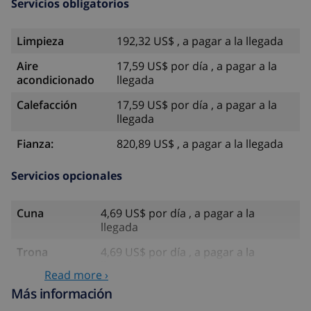
Servicios obligatorios
Limpieza
192,32 US$ , a pagar a la llegada
Aire
17,59 US$ por día , a pagar a la
acondicionado
llegada
Calefacción
17,59 US$ por día , a pagar a la
llegada
Fianza:
820,89 US$ , a pagar a la llegada
Servicios opcionales
Cuna
4,69 US$ por día , a pagar a la
llegada
Trona
4,69 US$ por día , a pagar a la
llegada
Read more ›
Internet
incluido
Más información