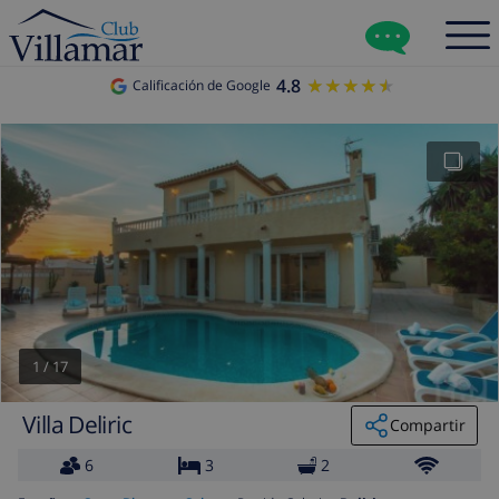
4.8
★★★★★
★★★★★
Calificación de Google
1
/
17
Villa Deliric
Compartir
6
3
2