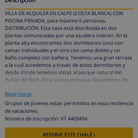
VILLA DE ALQUILER EN CALPE (COSTA BLANCA) CON
PISCINA PRIVADA, para máximo 6 personas.
DISTRIBUCIÓN: Esta casa está distribuida en dos
plantas comunicadas por una escalera interior. En la
planta alta encontramos dos dormitorios (uno con
camas individuales y el otro con cama doble) y un
baño completo con bañera. Tenemos una gran terraza
a la cual accedemos a través de estos dormitorios y
desde donde tenemos vistas al parque natural del
Peñón de Ifach. En la planta principal disponemos de
un dormitorio (camas individuales) con un baño
Read more›
completo en suite (bañera). El hall de entrada tiene un
aseo de cortesía. La cocina independiente, tiene una
Grupos de jóvenes estan permitidos en esta residencia
mesa donde podemos desayunar. Por último,
de vacaciones.
disponemos de un amplio y luminoso salón-comedor
Número de inscripción: VT 440949A
con sofás de cuero. EXTERIOR: La bonita piscina con
forma de riñón está situada en una terraza amplia y
RESERVE ESTE CHALÉ ›