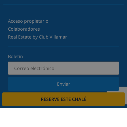
Acceso propietario
Colaboradores
Real Estate by Club Villamar
Boletín
Enviar
Suscríbase a nuestro boletín y manténgase
RESERVE ESTE CHALÉ
informado sobre nuestras últimas noticias y
ofertas. Respetamos su privacidad.