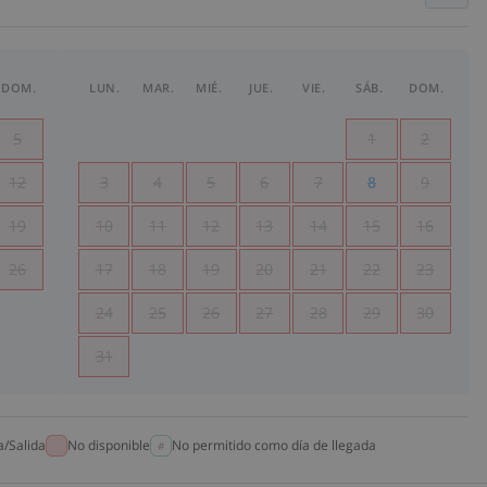
DOM.
LUN.
MAR.
MIÉ.
JUE.
VIE.
SÁB.
DOM.
5
1
2
12
3
4
5
6
7
8
9
19
10
11
12
13
14
15
16
26
17
18
19
20
21
22
23
24
25
26
27
28
29
30
31
a/Salida
No disponible
No permitido como día de llegada