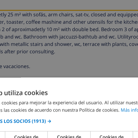
tly 25 m² with sofás, arm chairs, sat-tv, closed and equippe
er, toaster, coffee mashine and other utensils for the kitc
m 2 of aproximadetly 10 m² with double bed. Bedroom 3 of 
b and wc. Bathroom with jaccuzzi-bathtub and wc. Utilityr
h metallic stairs and shower, wc, terrace with plants, cove
s after prior consulting.
e vacaciones.
b utiliza cookies
VE ESTE CHALÉ ›
 cookies para mejorar la experiencia del usuario. Al utilizar nuest
s las cookies de acuerdo con nuestra Política de cookies.
Más inf
 LOS SOCIOS
(1913) →
Cookies de
Cookies de
Cookies de