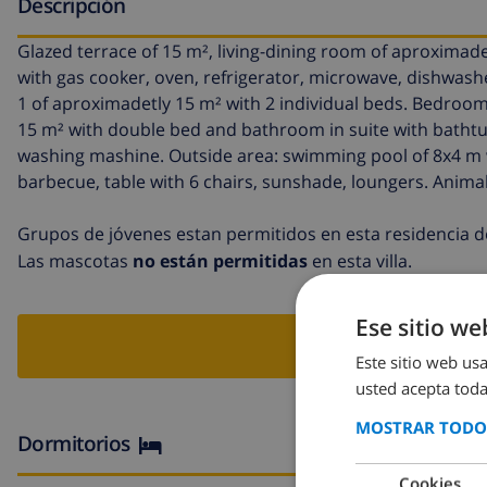
Descripción
Glazed terrace of 15 m², living-dining room of aproximade
with gas cooker, oven, refrigerator, microwave, dishwash
1 of aproximadetly 15 m² with 2 individual beds. Bedroo
15 m² with double bed and bathroom in suite with bathtu
washing mashine. Outside area: swimming pool of 8x4 m wit
barbecue, table with 6 chairs, sunshade, loungers. Animal
Grupos de jóvenes estan permitidos en esta residencia d
Las mascotas
no están permitidas
en esta villa.
Ese sitio we
RESER
Este sitio web usa
usted acepta toda
MOSTRAR TODOS
Dormitorios
Cookies