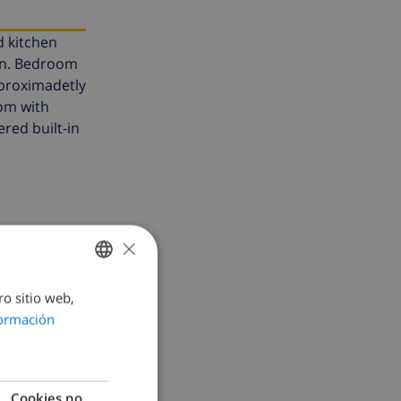
d kitchen
hen. Bedroom
aproximadetly
oom with
red built-in
×
ro sitio web,
SPANISH
ormación
DUTCH
FRENCH
SPANISH
Cookies no