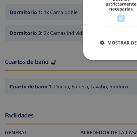
estrictamente
necesarias
Dormitorio 1:
1x Cama doble
Dormitorio 3:
2x Camas individuales
MOSTRAR DE
Cuartos de baño
Cuarto de baño 1:
Ducha, Bañera, Lavabo, Inodoro
Facilidades
GENERAL
ALREDEDOR DE LA CAS