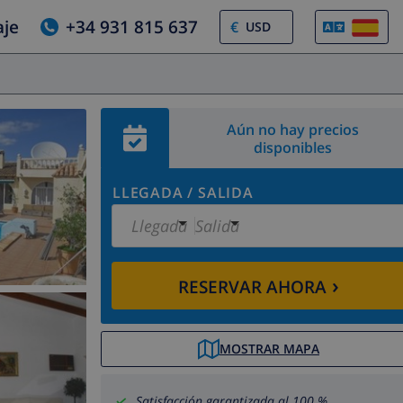
aje
+34 931 815 637
€
Aún no hay precios
disponibles
LLEGADA
/
SALIDA
Llegada
Salida
›
RESERVAR AHORA
MOSTRAR MAPA
Satisfacción garantizada al 100 %