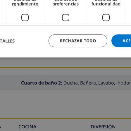
rendimiento
preferencias
funcionalidad
Dormitorio 2:
1x Cama doble
TALLES
RECHAZAR TODO
ACE
Cuarto de baño 2:
Ducha, Bañera, Lavabo, Inodo
A
COCINA
DIVERSIÓN