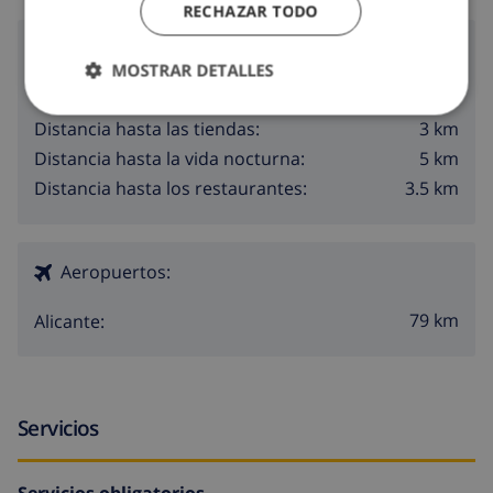
RECHAZAR TODO
Alrededores
MOSTRAR DETALLES
2.9 km
Distancia hasta el mar:
3 km
Distancia hasta las tiendas:
5 km
Distancia hasta la vida nocturna:
3.5 km
Distancia hasta los restaurantes:
Aeropuertos:
79 km
Alicante:
Servicios
Servicios obligatorios