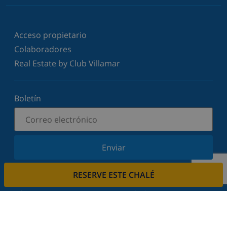
Acceso propietario
Colaboradores
Real Estate by Club Villamar
Boletín
Enviar
Suscríbase a nuestro boletín y manténgase
RESERVE ESTE CHALÉ
informado sobre nuestras últimas noticias y
ofertas. Respetamos su privacidad.