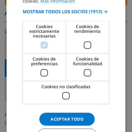
cookies.
Más información
SPANISH
MOSTRAR TODOS LOS SOCIOS
(1913) →
Alrededores
GERMAN
CATALAN
Cookies
Cookies de
estrictamente
rendimiento
ITALIAN
necesarias
DANISH
NORWEGIAN
Cookies de
Cookies de
preferencias
funcionalidad
MOSTRAR
MAPA
Cookies no clasificadas
Leer más sobre:
ACEPTAR TODO
España
>
Costa Blanca >
Calpe
>
Cometa III