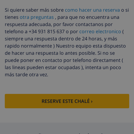
extra
llegada
Si quiere saber más sobre
como hacer una reserva
o si
Toallas extra
8,80 US$ por persona , a pagar a la
tienes
otra preguntas
, para que no encuentra una
llegada
respuesta adecuada, por favor contactanos por
Salida tardía
113,75 US$
telefono a +34 931 815 637 o por
correo electronico
(
siempre una respuesta dentro de 24 horas, y más
Limpieza
basado en consumo de energía
extra
(52,77 US$/HOUR)
rapido normalmente ) Nuestro equipo esta dispuesto
de hacer una respuesta lo antes posible. Si no se
Fondo
4.80% del importe total
puede poner en contacto por telefono directament (
cancelación:
las lineas pueden estar ocupadas ), intenta un poco
más tarde otra vez.
RESERVE ESTE CHALÉ ›