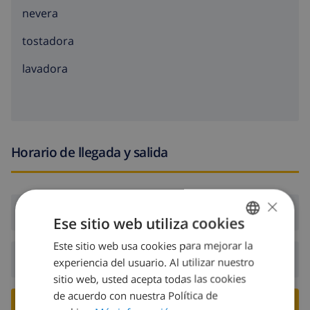
nevera
tostadora
lavadora
Horario de llegada y salida
×
Llegada:
Desde 16:00 antes de 19:00
Ese sitio web utiliza cookies
Este sitio web usa cookies para mejorar la
SPANISH
Salida:
Antes de: 10:00
experiencia del usuario. Al utilizar nuestro
DUTCH
sitio web, usted acepta todas las cookies
FRENCH
de acuerdo con nuestra Política de
RESERVE ESTE CHALÉ ›