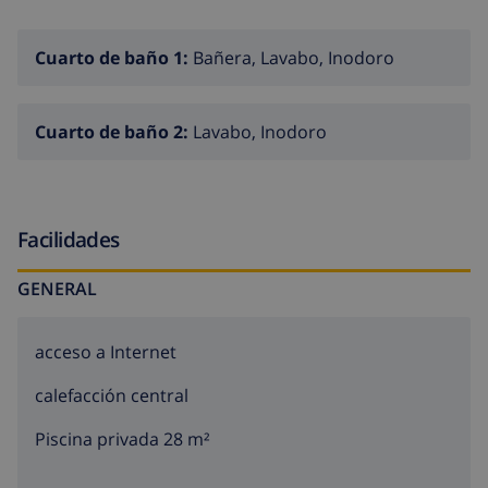
parcela totalmente cerrada, y es ideal para familia ya
que se encuentra en una zona residencial tranquila y
Cuarto de baño 1:
Bañera, Lavabo, Inodoro
cerca del centro de Calpe donde tendrá acceso en 5
minutos en coche a todos los servicios que ofrece la
localidad, ademas de a sus playas y centros de ocio.
Cuarto de baño 2:
Lavabo, Inodoro
Facilidades
GENERAL
acceso a Internet
calefacción central
Piscina privada 28 m²