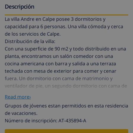
Descripción
La villa Andre en Calpe posee 3 dormitorios y
capacidad para 6 personas. Una villa cómoda y cerca
de los servicios de Calpe.
Distribución de la villa:
Con una superficie de 90 m2 y todo distribuido en una
planta, encontramos un salón comedor con una
cocina americana con barra y salida a una terraza
techada con mesa de exterior para comer y cenar
fuera. Un dormitorio con cama de matrimonio y
ventilador de pie, un segundo dormitorio con cama de
matrimonio y ventilador de pie y una habitación con
Read more›
dos camas individuales. Un baño completo con bañera
Grupos de jóvenes estan permitidos en esta residencia
y un wc de cortesía.
de vacaciones.
Exterior de la villa:
Número de inscripción: AT-435894-A
Situada en una zona residencial tranquila e ideal para
familias, y vistas a la montaña. Para acceder a la