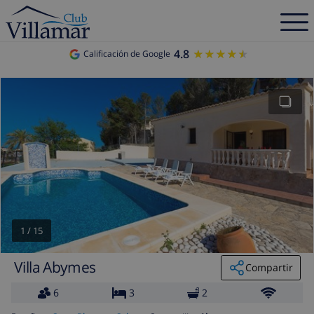
4.8
★★★★★
★★★★★
Calificación de Google
1
/
15
Villa Abymes
Compartir
6
3
2