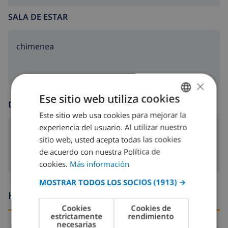
SALA DE ESTAR
chimenea
×
Ese sitio web utiliza cookies
DIVERSIÓN
Este sitio web usa cookies para mejorar la
SPANISH
experiencia del usuario. Al utilizar nuestro
DUTCH
reproductor de DVD
sitio web, usted acepta todas las cookies
FRENCH
de acuerdo con nuestra Política de
cookies.
Más información
SPANISH
MOSTRAR TODOS LOS SOCIOS
(1913) →
GERMAN
Horario de llegada y salida
CATALAN
Cookies
Cookies de
estrictamente
rendimiento
ITALIAN
necesarias