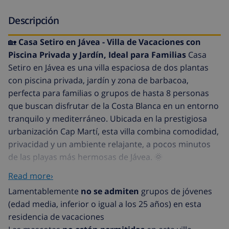
Descripción
🏡
Casa Setiro en Jávea - Villa de Vacaciones con
Piscina Privada y Jardín, Ideal para Familias
Casa
Setiro en Jávea es una villa espaciosa de dos plantas
con piscina privada, jardín y zona de barbacoa,
perfecta para familias o grupos de hasta 8 personas
que buscan disfrutar de la Costa Blanca en un entorno
tranquilo y mediterráneo. Ubicada en la prestigiosa
urbanización Cap Martí, esta villa combina comodidad,
privacidad y un ambiente relajante, a pocos minutos
de las playas más hermosas de Jávea. 🌞
Características principales de Casa Setiro
Capacidad:
Read more›
8 personas Superficie: villa espaciosa y luminosa de
Lamentablemente
no se admiten
grupos de jóvenes
dos plantas Wi-Fi gratuito Aire acondicionado en la
(edad media, inferior o igual a los 25 años) en esta
sala de estar y en 3 de los 4 dormitorios 4 dormitorios
residencia de vacaciones
con mosquiteras y persianas 3 baños completos con