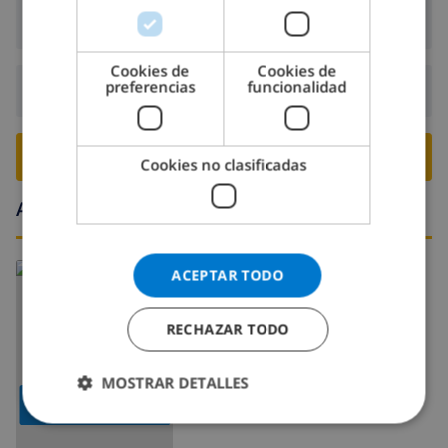
DANISH
Llegada:
Desde 16:00 antes de 18:00
NORWEGIAN
Cookies de
Cookies de
preferencias
funcionalidad
Salida:
Antes de: 10:00
RESERVE ESTE CHALÉ ›
Cookies no clasificadas
Alrededores
ACEPTAR TODO
RECHAZAR TODO
MOSTRAR DETALLES
MOSTRAR MAPA