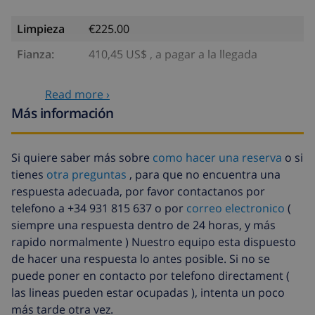
Limpieza
€225.00
Fianza:
410,45 US$ , a pagar a la llegada
Servicios opcionales
Read more ›
Más información
Cuna
7,04 US$ por día
Sábanas
17,59 US$ por persona
Si quiere saber más sobre
como hacer una reserva
o si
extra
tienes
otra preguntas
, para que no encuentra una
Toallas extra
8,80 US$ por persona
respuesta adecuada, por favor contactanos por
telefono a +34 931 815 637 o por
correo electronico
(
Salida tardía
113,75 US$
siempre una respuesta dentro de 24 horas, y más
Limpieza
basado en consumo de energía
rapido normalmente ) Nuestro equipo esta dispuesto
extra
(52,77 US$/HOUR)
de hacer una respuesta lo antes posible. Si no se
puede poner en contacto por telefono directament (
Fondo
4.80% del importe total
las lineas pueden estar ocupadas ), intenta un poco
cancelación:
más tarde otra vez.