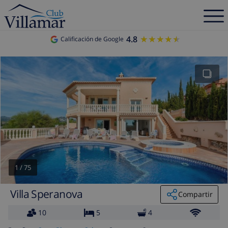
4.8
★★★★★
★★★★★
Calificación de Google
1
/
75
Villa Speranova
Compartir
10
5
4