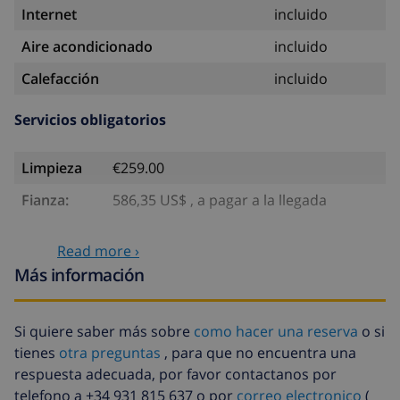
Internet
incluido
Aire acondicionado
incluido
Calefacción
incluido
Servicios obligatorios
Limpieza
€259.00
Fianza:
586,35 US$ , a pagar a la llegada
Servicios opcionales
Read more ›
Más información
Cuna
4,69 US$ por día
Cama extra
14,07 US$ por día
Si quiere saber más sobre
como hacer una reserva
o si
tienes
otra preguntas
, para que no encuentra una
Fondo cancelación:
4.80% del importe total
respuesta adecuada, por favor contactanos por
telefono a +34 931 815 637 o por
correo electronico
(