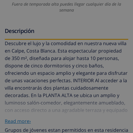
Fuera de temporada alta puedes llegar cualquier día de la
semana
Descripción
Descubre el lujo y la comodidad en nuestra nueva villa
en Calpe, Costa Blanca. Esta espectacular propiedad
de 350 m², diseñada para alojar hasta 10 personas,
dispone de cinco dormitorios y cinco baños,
ofreciendo un espacio amplio y elegante para disfrutar
de unas vacaciones perfectas. INTERIOR Al acceder a la
villa encontrarás dos plantas cuidadosamente
decoradas. En la PLANTA ALTA se ubica un amplio y
luminoso salón-comedor, elegantemente amueblado,
con acceso directo a una agradable terraza y equipado
con aire acondicionado, lo que garantiza un ambiente
Read more›
confortable durante todo el año. La cocina
Grupos de jóvenes estan permitidos en esta residencia
independiente, de estilo moderno y completamente