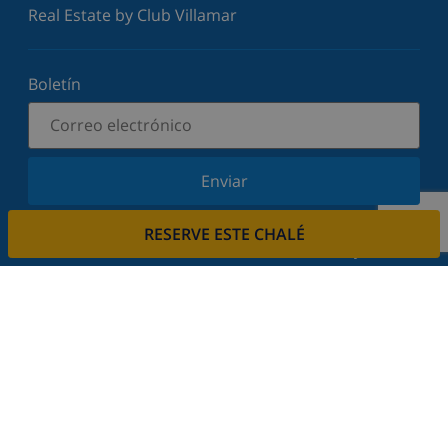
Real Estate by Club Villamar
Boletín
Enviar
Suscríbase a nuestro boletín y manténgase
RESERVE ESTE CHALÉ
informado sobre nuestras últimas noticias y
ofertas. Respetamos su privacidad.
Alquile su casa
¿Quiere alquilar su propiedad con nosotros?