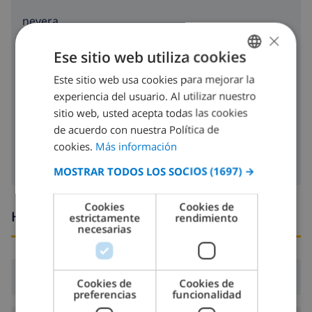
nevera
×
tostadora
Ese sitio web utiliza cookies
lavavajillas
Este sitio web usa cookies para mejorar la
SPANISH
experiencia del usuario. Al utilizar nuestro
DUTCH
lavadora
sitio web, usted acepta todas las cookies
FRENCH
de acuerdo con nuestra Política de
secadora
cookies.
Más información
SPANISH
MOSTRAR TODOS LOS SOCIOS
(1697) →
GERMAN
CATALAN
Cookies
Cookies de
Horario de llegada y salida
estrictamente
rendimiento
ITALIAN
necesarias
DANISH
NORWEGIAN
Llegada:
Desde 17:00 antes de 20:00
Cookies de
Cookies de
preferencias
funcionalidad