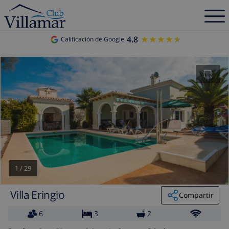
4.8
★★★★★
★★★★★
Calificación de Google
1
/
29
Villa Eringio
Compartir
6
3
2