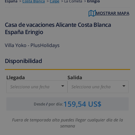
España
>
Costa Blanca
>
Calpe
>
La Cometa >
Eringio
MOSTRAR MAPA
Casa de vacaciones Alicante Costa Blanca
España Eringio
Villa Yoko - PlusHolidays
Disponibilidad
Llegada
Salida
Selecciona una fecha
Selecciona una fecha
159,54 US$
Desde
/
por día
:
Fuera de temporada alta puedes llegar cualquier día de la
semana