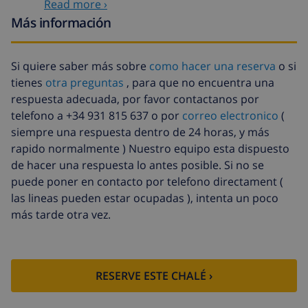
Read more ›
Más información
Cuna
4,69 US$ por día
Animales
46,91 US$
Si quiere saber más sobre
como hacer una reserva
o si
tienes
otra preguntas
, para que no encuentra una
Cama extra
14,07 US$ por día
respuesta adecuada, por favor contactanos por
Fondo cancelación:
4.80% del importe total
telefono a +34 931 815 637 o por
correo electronico
(
siempre una respuesta dentro de 24 horas, y más
rapido normalmente ) Nuestro equipo esta dispuesto
de hacer una respuesta lo antes posible. Si no se
puede poner en contacto por telefono directament (
las lineas pueden estar ocupadas ), intenta un poco
más tarde otra vez.
RESERVE ESTE CHALÉ ›