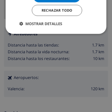
RECHAZAR TODO
MOSTRAR DETALLES
Alrededores
1.7 km
Distancia hasta las tiendas:
1.7 km
Distancia hasta la vida nocturna:
10 km
Distancia hasta los restaurantes:
Aeropuertos:
120 km
Valencia: