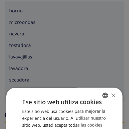
horno
microondas
nevera
tostadora
lavavajillas
lavadora
secadora
×
Ese sitio web utiliza cookies
Este sitio web usa cookies para mejorar la
SPANISH
Horario de llegada y salida
experiencia del usuario. Al utilizar nuestro
DUTCH
sitio web, usted acepta todas las cookies