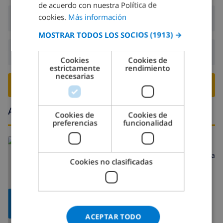
FRENCH
de acuerdo con nuestra Política de
cookies.
Más información
Llegada:
Desde 17:00 antes de 20:00
SPANISH
MOSTRAR TODOS LOS SOCIOS
(1913) →
GERMAN
Salida:
Antes de: 10:00
CATALAN
Cookies
Cookies de
estrictamente
rendimiento
ITALIAN
necesarias
RESERVE ESTE CHALÉ ›
DANISH
NORWEGIAN
Alrededores
Cookies de
Cookies de
preferencias
funcionalidad
Leer más sobre:
España
>
Costa Blanca >
Calpe
>
La Cometa
Cookies no clasificadas
MOSTRAR
MAPA
ACEPTAR TODO