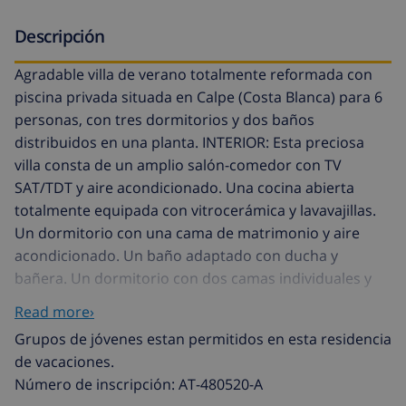
Descripción
Agradable villa de verano totalmente reformada con
piscina privada situada en Calpe (Costa Blanca) para 6
personas, con tres dormitorios y dos baños
distribuidos en una planta. INTERIOR: Esta preciosa
villa consta de un amplio salón-comedor con TV
SAT/TDT y aire acondicionado. Una cocina abierta
totalmente equipada con vitrocerámica y lavavajillas.
Un dormitorio con una cama de matrimonio y aire
acondicionado. Un baño adaptado con ducha y
bañera. Un dormitorio con dos camas individuales y
aire acondicionado. Un dormitorio con cama de
Read more›
matrimonio y aire acondicionado. Y por último un
Grupos de jóvenes estan permitidos en esta residencia
cuarto de baño con ducha. Esta villa es adaptada para
de vacaciones.
personas con discapacidad. EXTERIOR: Bonita zona de
Número de inscripción: AT-480520-A
terraza ajardinada con una piscina 8x4 rectangular con