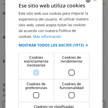
Ese sitio web utiliza cookies
Nombre *
Este sitio web usa cookies para mejorar la
SPANISH
experiencia del usuario. Al utilizar nuestro
DUTCH
sitio web, usted acepta todas las cookies
FRENCH
de acuerdo con nuestra Política de
cookies.
Más información
Apellidos *
SPANISH
MOSTRAR TODOS LOS SOCIOS
(1913) →
GERMAN
CATALAN
Cookies
Cookies de
E-mail *
estrictamente
rendimiento
ITALIAN
necesarias
DANISH
NORWEGIAN
Cookies de
Cookies de
Teléfono *
preferencias
funcionalidad
En caso de que su dirección de e-mail no funcione
correctamente.
Cookies no clasificadas