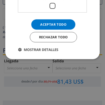
ACEPTAR TODO
( * Los campos marcados con un asterisco son obligatorios )
Respetamos su privacidad. Sus datos personales no serán
compartidos con ninguna otra persona o empresa.
RECHAZAR TODO
Fechas
MOSTRAR DETALLES
Llegada
Salida
Selecciona una fecha
Selecciona una fecha
81,43 US$
desde
/
por día
:
85,71 US$