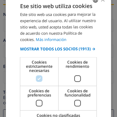
Ese sitio web utiliza cookies
Nombre *
Este sitio web usa cookies para mejorar la
SPANISH
experiencia del usuario. Al utilizar nuestro
DUTCH
sitio web, usted acepta todas las cookies
FRENCH
de acuerdo con nuestra Política de
cookies.
Más información
Apellidos *
SPANISH
MOSTRAR TODOS LOS SOCIOS
(1913) →
GERMAN
CATALAN
Cookies
Cookies de
E-mail *
estrictamente
rendimiento
ITALIAN
necesarias
DANISH
NORWEGIAN
Cookies de
Cookies de
Teléfono *
preferencias
funcionalidad
En caso de que su dirección de e-mail no funcione
correctamente.
Cookies no clasificadas