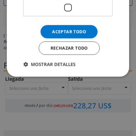
ACEPTAR TODO
( * Los campos marcados con un asterisco son obligatorios )
Respetamos su privacidad. Sus datos personales no serán
compartidos con ninguna otra persona o empresa.
RECHAZAR TODO
Fechas
MOSTRAR DETALLES
Llegada
Salida
Selecciona una fecha
Selecciona una fecha
228,27 US$
desde
/
por día
:
240,29 US$