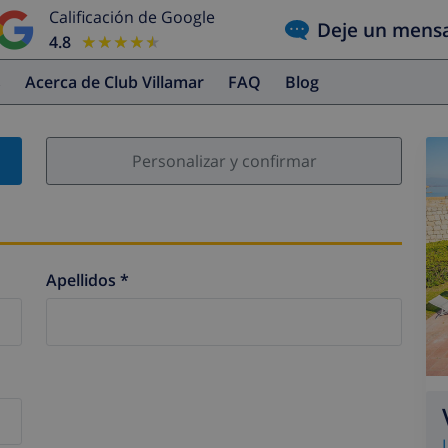
Calificación de Google
Deje un mens
4.8
★★★★★
★★★★★
s
Acerca de Club Villamar
FAQ
Blog
Personalizar y confirmar
Apellidos *