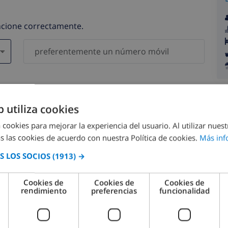
uncione correctamente.
gatorios )
serán compartidos con ninguna otra persona o empresa.
b utiliza cookies
 cookies para mejorar la experiencia del usuario. Al utilizar nuest
s las cookies de acuerdo con nuestra Política de cookies.
Más inf
 LOS SOCIOS
(1913) →
agosto 2026
Cookies de
Cookies de
Cookies de
rendimiento
preferencias
funcionalidad
M.
LUN.
MAR.
MIÉ.
JUE.
VIE.
SÁB.
DOM.