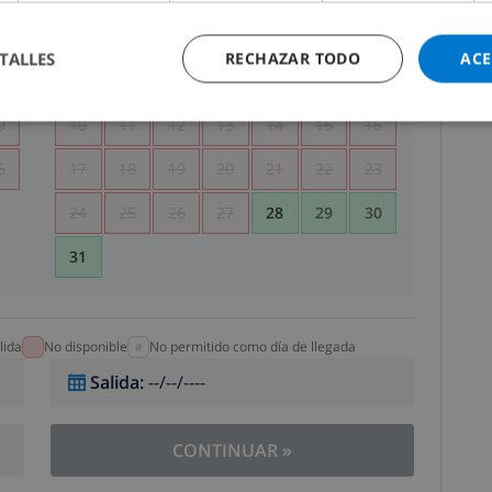
5
1
2
TALLES
RECHAZAR TODO
ACE
2
3
4
5
6
7
8
9
9
10
11
12
13
14
15
16
6
17
18
19
20
21
22
23
24
25
26
27
28
29
30
31
lida
No disponible
No permitido como día de llegada
Salida
:
--/--/----
CONTINUAR
»