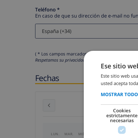
Teléfono *
En caso de que su dirección de e-mail no f
( * Los campos marcados con un asterisco son obli
Respetamos su privacidad. Sus datos personales no 
Ese sitio we
Fechas
Este sitio web usa
usted acepta toda
MOSTRAR TODOS
julio 2026
Cookies
estrictamente
necesarias
LUN.
MAR.
MIÉ.
JUE.
VIE.
SÁB.
DO