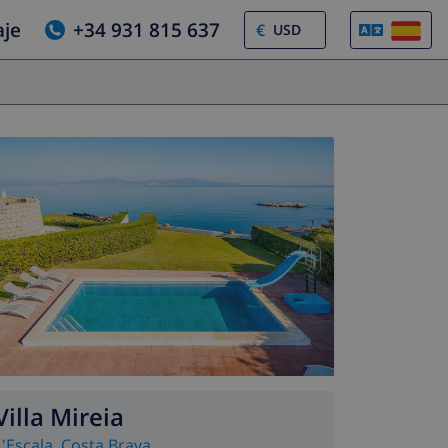
aje
+34 931 815 637
€
Villa Mireia
L'Escala
,
Costa Brava