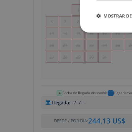
1
2
3
4
MOSTRAR DE
6
7
8
9
10
11
1
13
14
15
16
17
18
1
20
21
22
23
24
25
2
27
28
29
30
31
Fecha de llegada disponible
Llegada/Sa
Llegada
:
--/--/----
244,13 US$
DESDE
/
POR DÍA
: