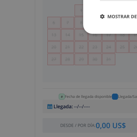
1
2
3
4
MOSTRAR DE
6
7
8
9
10
11
1
13
14
15
16
17
18
1
20
21
22
23
24
25
2
27
28
29
30
31
Fecha de llegada disponible
Llegada/Sa
Llegada
:
--/--/----
0,00 US$
DESDE
/
POR DÍA
: