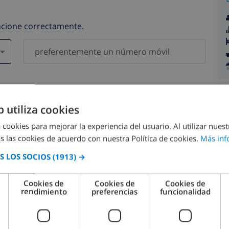
uncione correctamente.
gatorios )
serán compartidos con ninguna otra persona o empresa.
b utiliza cookies
 cookies para mejorar la experiencia del usuario. Al utilizar nuest
s las cookies de acuerdo con nuestra Política de cookies.
Más inf
 LOS SOCIOS
(1913) →
agosto 2026
Cookies de
Cookies de
Cookies de
rendimiento
preferencias
funcionalidad
M.
LUN.
MAR.
MIÉ.
JUE.
VIE.
SÁB.
DOM.