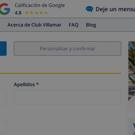
Calificación de Google
Deje un mens
4.8
★★★★★
★★★★★
s
Acerca de Club Villamar
FAQ
Blog
Personalizar y confirmar
Apellidos *