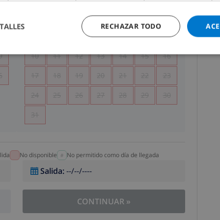
5
1
2
TALLES
RECHAZAR TODO
ACE
2
3
4
5
6
7
8
9
9
10
11
12
13
14
15
16
6
17
18
19
20
21
22
23
24
25
26
27
28
29
30
31
lida
No disponible
No permitido como día de llegada
Salida
:
--/--/----
CONTINUAR
»