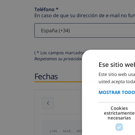
Teléfono *
En caso de que su dirección de e-mail no f
( * Los campos marcados con un asterisco son obli
Respetamos su privacidad. Sus datos personales no 
Ese sitio we
Fechas
Este sitio web usa
usted acepta toda
MOSTRAR TODOS
julio 2026
Cookies
estrictamente
necesarias
LUN.
MAR.
MIÉ.
JUE.
VIE.
SÁB.
DO