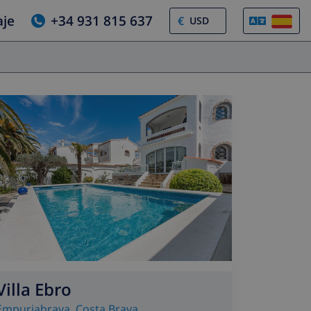
aje
+34 931 815 637
€
Villa Ebro
Empuriabrava
,
Costa Brava