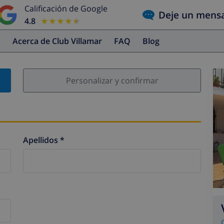
Calificación de Google
Deje un mens
4.8
★★★★★
★★★★★
s
Acerca de Club Villamar
FAQ
Blog
Personalizar y confirmar
Apellidos *