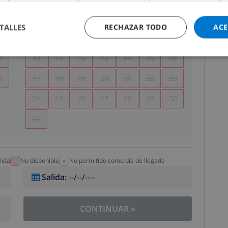
5
1
2
TALLES
RECHAZAR TODO
ACE
2
3
4
5
6
7
8
9
9
10
11
12
13
14
15
16
6
17
18
19
20
21
22
23
24
25
26
27
28
29
30
31
lida
No disponible
No permitido como día de llegada
Salida
:
--/--/----
CONTINUAR
»