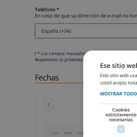
Teléfono *
En caso de que su dirección de e-mail no f
( * Los campos marcados con un asterisco son obli
Respetamos su privacidad. Sus datos personales no 
Ese sitio we
Fechas
Este sitio web usa
usted acepta toda
MOSTRAR TODOS
julio 2026
Cookies
estrictamente
necesarias
LUN.
MAR.
MIÉ.
JUE.
VIE.
SÁB.
DO