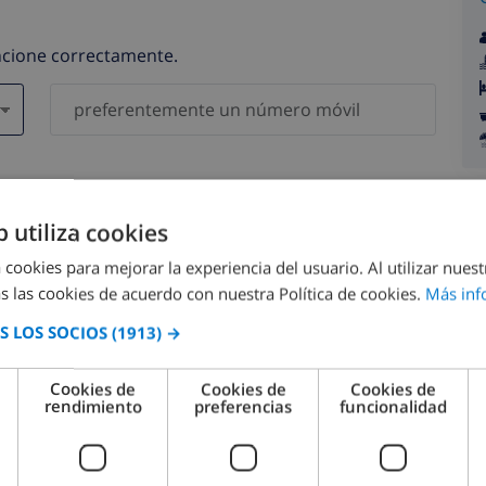
uncione correctamente.
gatorios )
serán compartidos con ninguna otra persona o empresa.
b utiliza cookies
 cookies para mejorar la experiencia del usuario. Al utilizar nuest
s las cookies de acuerdo con nuestra Política de cookies.
Más inf
 LOS SOCIOS
(1913) →
agosto 2026
Cookies de
Cookies de
Cookies de
rendimiento
preferencias
funcionalidad
M.
LUN.
MAR.
MIÉ.
JUE.
VIE.
SÁB.
DOM.