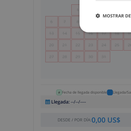
1
2
3
4
MOSTRAR DE
6
7
8
9
10
11
1
13
14
15
16
17
18
1
20
21
22
23
24
25
2
27
28
29
30
31
Fecha de llegada disponible
Llegada/Sa
Llegada
:
--/--/----
0,00 US$
DESDE
/
POR DÍA
: