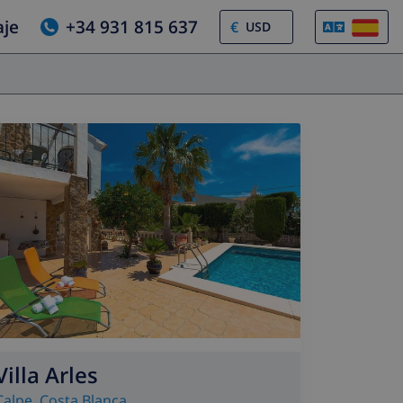
aje
+34 931 815 637
€
Villa Arles
Calpe
,
Costa Blanca