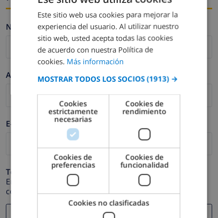
Este sitio web usa cookies para mejorar la
SPANISH
experiencia del usuario. Al utilizar nuestro
Nombre *
DUTCH
sitio web, usted acepta todas las cookies
FRENCH
de acuerdo con nuestra Política de
cookies.
Más información
SPANISH
Apellidos *
MOSTRAR TODOS LOS SOCIOS
(1913) →
GERMAN
CATALAN
Cookies
Cookies de
estrictamente
rendimiento
ITALIAN
necesarias
E-mail *
DANISH
NORWEGIAN
Cookies de
Cookies de
preferencias
funcionalidad
Teléfono *
En caso de que su dirección de e-mail no funcione
correctamente.
Cookies no clasificadas