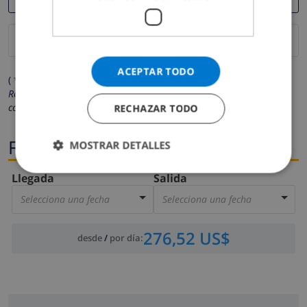
ACEPTAR TODO
( * Los campos marcados con un asterisco son obligatorios )
Respetamos su privacidad. Sus datos personales no serán
compartidos con ninguna otra persona o empresa.
RECHAZAR TODO
Fechas
MOSTRAR DETALLES
Llegada
Salida
Selecciona una fecha
Selecciona una fecha
276,52 US$
desde
/
por día
: