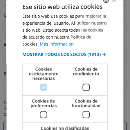
Ese sitio web utiliza cookies
Nombre *
Este sitio web usa cookies para mejorar la
SPANISH
experiencia del usuario. Al utilizar nuestro
DUTCH
sitio web, usted acepta todas las cookies
FRENCH
de acuerdo con nuestra Política de
cookies.
Más información
Apellidos *
SPANISH
MOSTRAR TODOS LOS SOCIOS
(1913) →
GERMAN
CATALAN
Cookies
Cookies de
E-mail *
estrictamente
rendimiento
ITALIAN
necesarias
DANISH
NORWEGIAN
Cookies de
Cookies de
Teléfono *
preferencias
funcionalidad
En caso de que su dirección de e-mail no funcione
correctamente.
Cookies no clasificadas