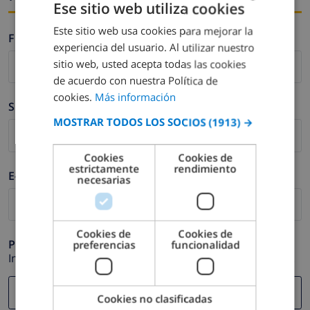
Ese sitio web utiliza cookies
Este sitio web usa cookies para mejorar la
SPANISH
Firstname *
experiencia del usuario. Al utilizar nuestro
DUTCH
sitio web, usted acepta todas las cookies
FRENCH
de acuerdo con nuestra Política de
cookies.
Más información
SPANISH
Surname *
MOSTRAR TODOS LOS SOCIOS
(1913) →
GERMAN
CATALAN
Cookies
Cookies de
estrictamente
rendimiento
ITALIAN
E-mail *
necesarias
DANISH
NORWEGIAN
Cookies de
Cookies de
Phone *
preferencias
funcionalidad
In case your email address does not function correctly.
Cookies no clasificadas