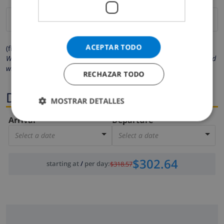
ACEPTAR TODO
(fields marked with * are mandatory )
We respect your privacy. Your personal details will never be shared
with others.
RECHAZAR TODO
Dates
MOSTRAR DETALLES
Arrival
Departure
Select a date
Select a date
$302.64
starting at
/
per day
:
$318.57