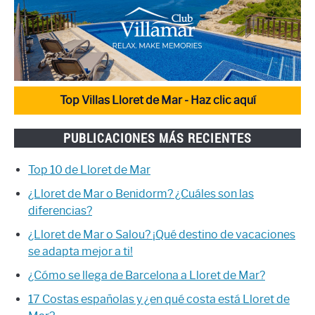
Top Villas Lloret de Mar - Haz clic aquí
PUBLICACIONES MÁS RECIENTES
Top 10 de Lloret de Mar
¿Lloret de Mar o Benidorm? ¿Cuáles son las
diferencias?
¿Lloret de Mar o Salou? ¡Qué destino de vacaciones
se adapta mejor a ti!
¿Cómo se llega de Barcelona a Lloret de Mar?
17 Costas españolas y ¿en qué costa está Lloret de