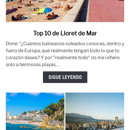
enlace
Top 10 de Lloret de Mar
al
Dime: “¿Cuántos balnearios soleados conoces, dentro y
Top
fuera de Europa, que realmente tengan todo lo que tu
10
corazón desea? Y por "realmente todo" no me refiero
de
solo a hermosas playas, ...
Lloret
de
SIGUE LEYENDO
Mar