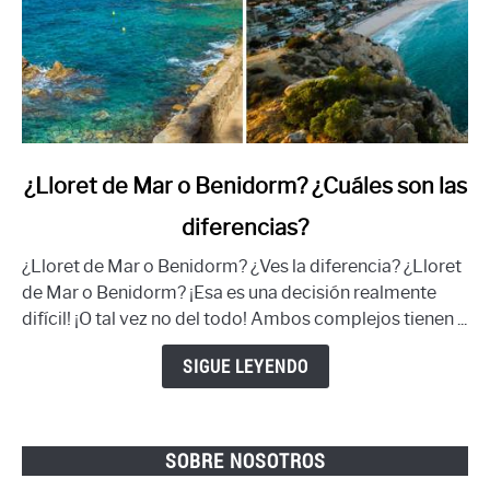
enlace
¿Lloret de Mar o Benidorm? ¿Cuáles son las
a
diferencias?
Lloret
de
¿Lloret de Mar o Benidorm? ¿Ves la diferencia? ¿Lloret
Mar
de Mar o Benidorm? ¡Esa es una decisión realmente
o
difícil! ¡O tal vez no del todo! Ambos complejos tienen ...
Benidorm?
¿Cuáles
SIGUE LEYENDO
son
las
diferencias?
SOBRE NOSOTROS