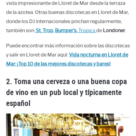
vista impresionante de Lloret de Mar desde la terraza
de la azotea. Otras buenas discotecas en Lloret de Mar,
donde los DJ internacionales pinchan regularmente,
también son:
St. Trop
,
Bumper's
,
Tropics
de
Londoner
.
Puede encontrar más información sobre las discotecas
y salir en Lloret de Mar aquí:
Vida nocturna en Lloret de
Mar: ¡Top 10 de las mejores discotecas y bares!
2. Toma una cerveza o una buena copa
de vino en un pub local y típicamente
español